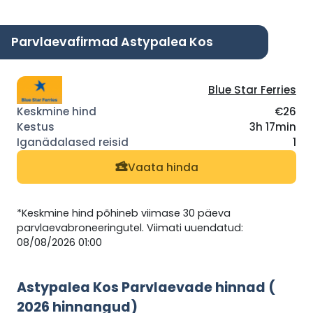
Parvlaevafirmad Astypalea Kos
Blue Star Ferries
€26
3h 17min
1
Vaata hinda
*Keskmine hind põhineb viimase 30 päeva
parvlaevabroneeringutel. Viimati uuendatud:
08/08/2026 01:00
Astypalea Kos Parvlaevade hinnad (
2026 hinnangud)