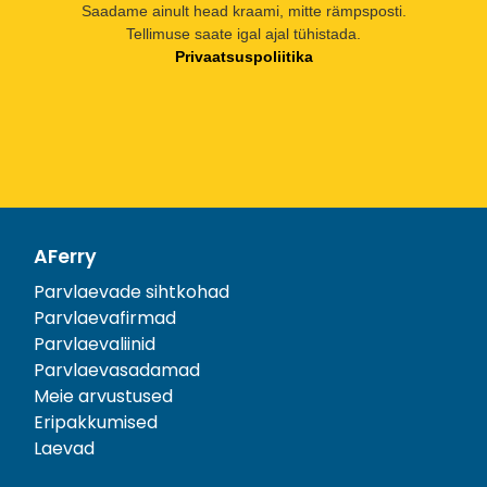
Saadame ainult head kraami, mitte rämpsposti.
Tellimuse saate igal ajal tühistada.
Privaatsuspoliitika
AFerry
Parvlaevade sihtkohad
Parvlaevafirmad
Parvlaevaliinid
Parvlaevasadamad
Meie arvustused
Eripakkumised
Laevad