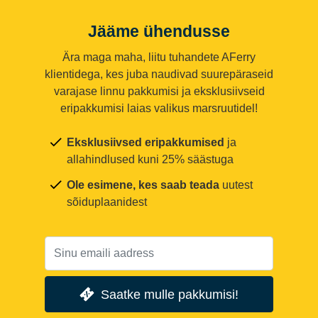
Jääme ühendusse
Ära maga maha, liitu tuhandete AFerry
klientidega, kes juba naudivad suurepäraseid
varajase linnu pakkumisi ja eksklusiivseid
eripakkumisi laias valikus marsruutidel!
Eksklusiivsed eripakkumised
ja
allahindlused kuni 25% säästuga
Ole esimene, kes saab teada
uutest
sõiduplaanidest
Saatke mulle pakkumisi!