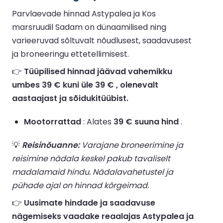
Parvlaevade hinnad Astypalea ja Kos
marsruudil Sadam on dünaamilised ning
varieeruvad sõltuvalt nõudlusest, saadavusest
ja broneeringu ettetellimisest.
👉
Tüüpilised hinnad jäävad vahemikku
umbes 39 € kuni üle 39 € , olenevalt
aastaajast ja sõidukitüübist.
Mootorrattad
: Alates
39 € suuna hind
.
💡
Reisinõuanne:
Varajane broneerimine ja
reisimine nädala keskel pakub tavaliselt
madalamaid hindu. Nädalavahetustel ja
pühade ajal on hinnad kõrgeimad.
👉
Uusimate hindade ja saadavuse
nägemiseks vaadake reaalajas Astypalea ja