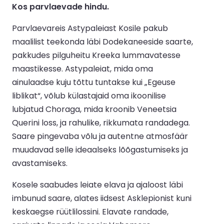
Kos parvlaevade hindu.
Parvlaevareis Astypaleiast Kosile pakub
maalilist teekonda läbi Dodekaneeside saarte,
pakkudes pilguheitu Kreeka lummavatesse
maastikesse. Astypaleiat, mida oma
ainulaadse kuju tõttu tuntakse kui „Egeuse
liblikat“, võlub külastajaid oma ikoonilise
lubjatud Choraga, mida kroonib Veneetsia
Querini loss, ja rahulike, rikkumata randadega.
Saare pingevaba võlu ja autentne atmosfäär
muudavad selle ideaalseks lõõgastumiseks ja
avastamiseks.
Kosele saabudes leiate elava ja ajaloost läbi
imbunud saare, alates iidsest Asklepionist kuni
keskaegse rüütlilossini. Elavate randade,