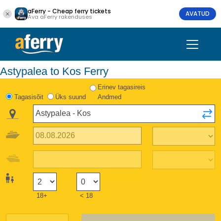
aFerry - Cheap ferry tickets
AVATUD
Ava aFerry rakenduses
Astypalea to Kos Ferry
Erinev tagasireis
Tagasisõit
Üks suund
Andmed
18+
< 18