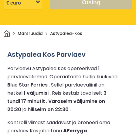
Otsing
Avaleht
Marsruudid
Astypalea-Kos
Astypalea Kos Parvlaev
Parvlaevu Astypalea Kos opereerivad 1
parvlaevafirmad.
Operaatorite hulka kuuluvad
Blue Star Ferries
.
Sellel parvlaevaliinil on
hetkel
1 väljumisi
.
Reis kestab tavaliselt
3
tundi 17 minutit
.
Varaseim väljumine on
20:30
ja
hiliseim on 22:30
.
Kontrolli viimast saadavust ja broneeri oma
parvlaev Kos juba täna
AFerryga
.