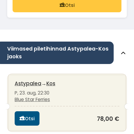
Otsi
Viimased piletihinnad Astypalea-Kos
jaoks
Astypalea
→
Kos
P, 23. aug, 22:30
Blue Star Ferries
78,00 €
Otsi