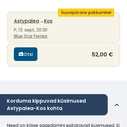
Suurepärane pakkumine!
Astypalea
→
Kos
P, 13. sept, 20:30
Blue Star Ferries
52,00 €
Otsi
Korduma kippuvad küsimused
Astypalea-Kos kohta
Need on kõige sagedamini esitatavad küsimused. Ei