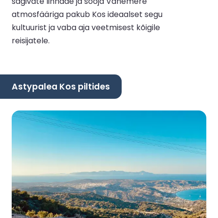
sagivate linnade ja sooja Vahemere
atmosfääriga pakub Kos ideaalset segu
kultuurist ja vaba aja veetmisest kõigile
reisijatele.
Astypalea Kos piltides