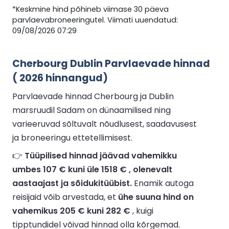
*Keskmine hind põhineb viimase 30 päeva
parvlaevabroneeringutel. Viimati uuendatud:
09/08/2026 07:29
Cherbourg Dublin Parvlaevade hinnad
( 2026 hinnangud)
Parvlaevade hinnad Cherbourg ja Dublin
marsruudil Sadam on dünaamilised ning
varieeruvad sõltuvalt nõudlusest, saadavusest
ja broneeringu ettetellimisest.
👉
Tüüpilised hinnad jäävad vahemikku
umbes 107 € kuni üle 1518 € , olenevalt
aastaajast ja sõidukitüübist.
Enamik autoga
reisijaid võib arvestada, et
ühe suuna hind on
vahemikus 205 € kuni 282 €
, kuigi
tipptundidel võivad hinnad olla kõrgemad.