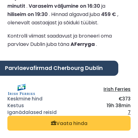
minutit
.
Varaseim väljumine on 16:30
ja
hiliseim on 19:30
.
Hinnad algavad juba
459 €
,
olenevalt aastaajast ja sõiduki tüübist.
Kontrolli viimast saadavust ja broneeri oma
parvlaev Dublin juba täna
AFerryga
.
Parvlaevafirmad Cherbourg Dublin
Irish Ferries
€373
19h 38min
7
Vaata hinda