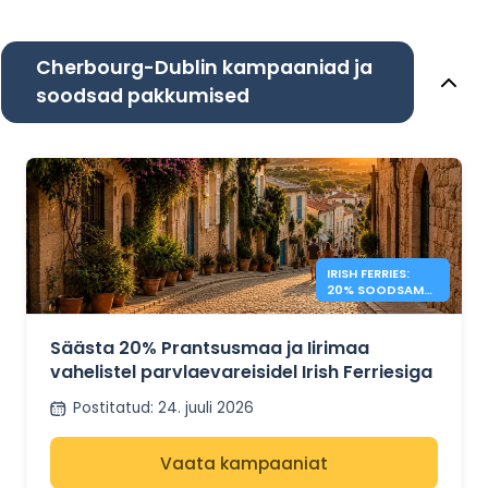
Cherbourg-Dublin kampaaniad ja
soodsad pakkumised
IRISH FERRIES:
20% SOODSAM
PRANTSUSMAA –
IIRIMAA
Säästa 20% Prantsusmaa ja Iirimaa
vahelistel parvlaevareisidel Irish Ferriesiga
Postitatud
:
24. juuli 2026
Vaata kampaaniat