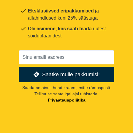
Eksklusiivsed eripakkumised
ja
allahindlused kuni 25% säästuga
Ole esimene, kes saab teada
uutest
sõiduplaanidest
Saatke mulle pakkumisi!
Saadame ainult head kraami, mitte rämpsposti.
Tellimuse saate igal ajal tühistada.
Privaatsuspoliitika