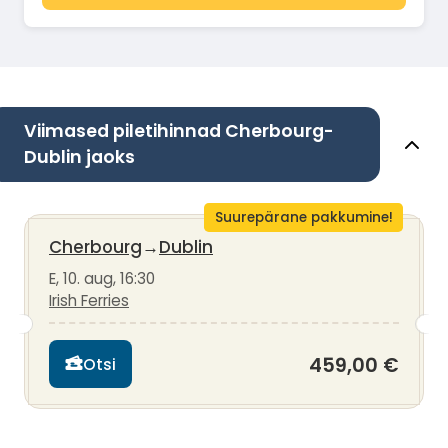
Viimased piletihinnad Cherbourg-
Dublin jaoks
Suurepärane pakkumine!
Cherbourg
→
Dublin
E, 10. aug, 16:30
Irish Ferries
459,00 €
Otsi