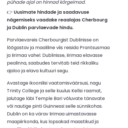
pühade ajal on hinnad kõrgeimad.
👉
Uusimate hindade ja saadavuse
nägemiseks vaadake reaalajas Cherbourg
ja Dublin parvlaevade hindu.
Parvlaevareis Cherbourgist Dublinisse on
lõõgastav ja maaliline viis reisida Prantsusmaa
ja Iirimaa vahel. Dublinisse, Iirimaa elavasse
pealinna, saabudes tervitab teid rikkaliku
ajaloo ja elava kultuuri segu.
Avastage ikoonilisi vaatamisväärsusi, nagu
Trinity College ja selle kuulus Kellsi raamat,
jalutage läbi Temple Bari võluvate tänavate
või nautige pinti Guinnessi selle sünnikohas.
Dublin on ka värav Iirimaa uimastavasse
maapiirkonda, kus lopsakad maastikud ja