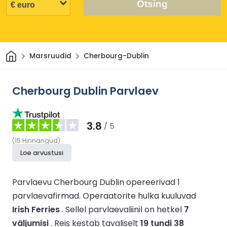
Otsing
Avaleht
Marsruudid
Cherbourg-Dublin
Cherbourg Dublin Parvlaev
3.8
/ 5
(
15
Hinnangud
)
Loe arvustusi
Parvlaevu Cherbourg Dublin opereerivad 1
parvlaevafirmad.
Operaatorite hulka kuuluvad
Irish Ferries
.
Sellel parvlaevaliinil on hetkel
7
väljumisi
.
Reis kestab tavaliselt
19 tundi 38