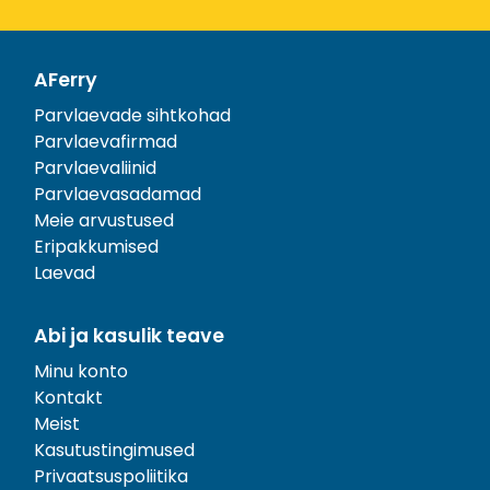
AFerry
Parvlaevade sihtkohad
Parvlaevafirmad
Parvlaevaliinid
Parvlaevasadamad
Meie arvustused
Eripakkumised
Laevad
Abi ja kasulik teave
Minu konto
Kontakt
Meist
Kasutustingimused
Privaatsuspoliitika