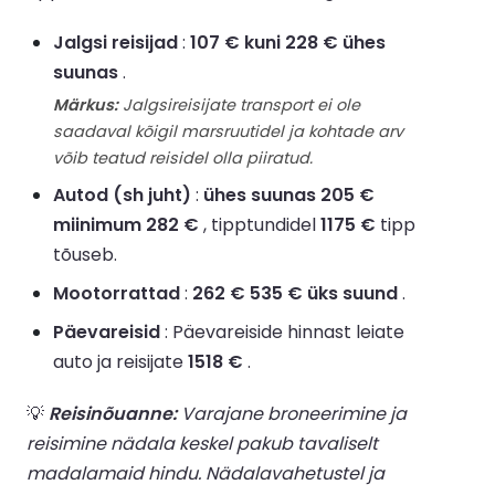
Jalgsi reisijad
:
107 € kuni 228 € ühes
suunas
.
Märkus:
Jalgsireisijate transport ei ole
saadaval kõigil marsruutidel ja kohtade arv
võib teatud reisidel olla piiratud.
Autod (sh juht)
:
ühes suunas 205 €
miinimum 282 €
, tipptundidel
1175 €
tipp
tõuseb.
Mootorrattad
:
262 € 535 € üks suund
.
Päevareisid
: Päevareiside hinnast leiate
auto ja reisijate
1518 €
.
💡
Reisinõuanne:
Varajane broneerimine ja
reisimine nädala keskel pakub tavaliselt
madalamaid hindu. Nädalavahetustel ja