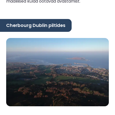
maalilised külad ootavad avastamist.
Cherbourg Dublin piltides