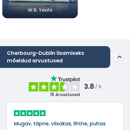
W.B. Yeats
Cherbourg-Dublin lisamiseks
mõeldud arvustused
3.8
/ 5
15
Arvustused
Mugav, täpne, viisakas, lihtne, puhas