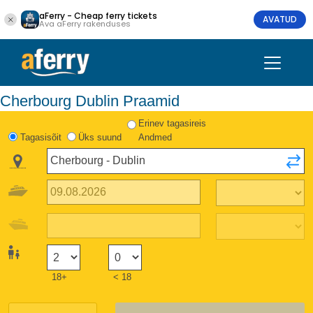
aFerry - Cheap ferry tickets
AVATUD
Ava aFerry rakenduses
Cherbourg Dublin Praamid
Erinev tagasireis
Tagasisõit
Üks suund
Andmed
18+
< 18