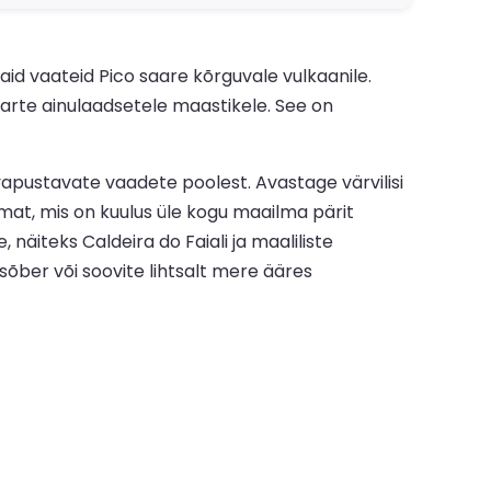
id vaateid Pico saare kõrguvale vulkaanile.
aarte ainulaadsetele maastikele. See on
apustavate vaadete poolest. Avastage värvilisi
mat, mis on kuulus üle kogu maailma pärit
iteks Caldeira do Faiali ja maaliliste
esõber või soovite lihtsalt mere ääres