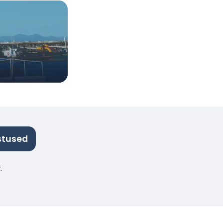
stused
.