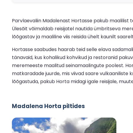
Parvlaevaliin Madalenast Hortasse pakub maalilist 
Ülesõit võimaldab reisijatel nautida ümbritseva mere
lõõgastav ja maaliline viis reisida ühelt kaunilt saarelt
Hortasse saabudes haarab teid selle elava sadamalin
tänavaid, kus kohalikud kohvikud ja restoranid paku
meremeeste maalitud seinamaalingute poolest. Horta 
matkaradade juurde, mis viivad saare vulkaaniliste kr
lõõgastuda, pakub Horta midagi igale reisijale, muut
Madalena Horta piltides