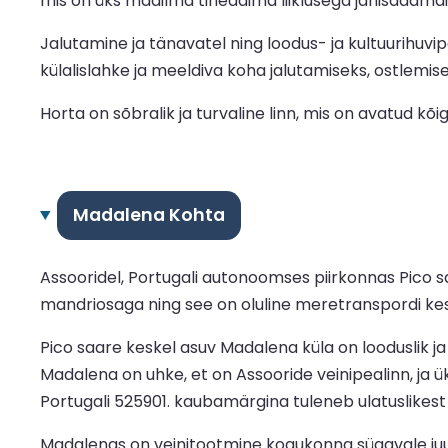
mis on üks maailma tihedaima liiklusega jahisadamaid
Jalutamine ja tänavatel ning loodus- ja kultuurihuvip
külalislahke ja meeldiva koha jalutamiseks, ostlemis
Horta on sõbralik ja turvaline linn, mis on avatud kõigil
Madalena Kohta
Assooridel, Portugali autonoomses piirkonnas Pico s
mandriosaga ning see on oluline meretranspordi kesku
Pico saare keskel asuv Madalena küla on looduslik j
Madalena on uhke, et on Assooride veinipealinn, ja
Portugali 525901. kaubamärgina tuleneb ulatuslikest 
Madalenas on veinitootmine kogukonna sügavale juur