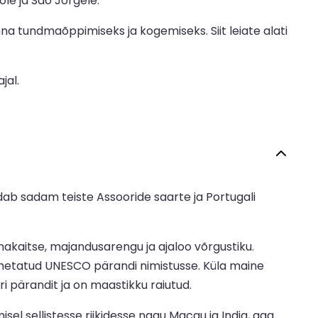
le ja São Jorgele.
nna tundmaõppimiseks ja kogemiseks. Siit leiate alati
jal.
ab sadam teiste Assooride saarte ja Portugali
nakaitse, majandusarengu ja ajaloo võrgustiku.
nimetatud UNESCO pärandi nimistusse. Küla maine
i pärandit ja on maastikku raiutud.
l sellistesse riikidesse nagu Macau ja India, aga