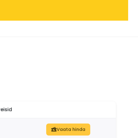
eisid
Vaata hinda