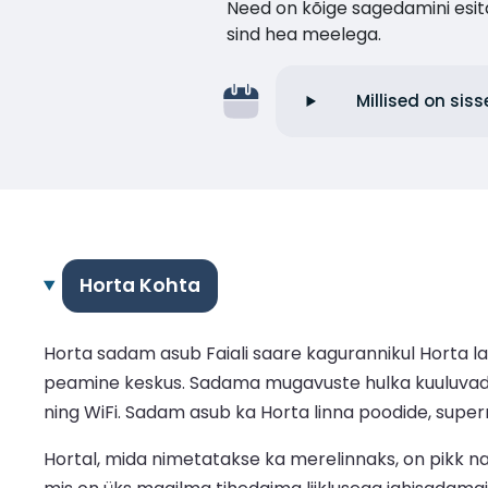
Need on kõige sagedamini esita
sind hea meelega.
Millised on sis
Horta Kohta
Horta sadam asub Faiali saare kagurannikul Horta l
peamine keskus. Sadama mugavuste hulka kuuluvad ko
ning WiFi. Sadam asub ka Horta linna poodide, super
Hortal, mida nimetatakse ka merelinnaks, on pikk n