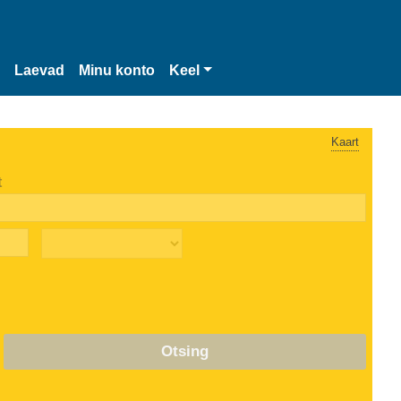
Laevad
Minu konto
Keel
Kaart
t
Otsing