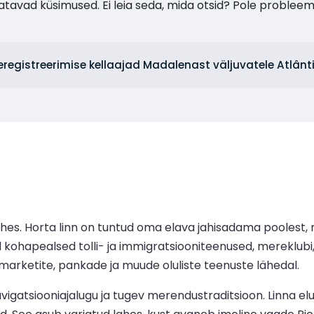
tavad küsimused. Ei leia seda, mida otsid? Pole probleem
seregistreerimise kellaajad Madalenast väljuvatele Atlânt
ahes. Horta linn on tuntud oma elava jahisadama poolest
hapealsed tolli- ja immigratsiooniteenused, mereklubi, 
marketite, pankade ja muude oluliste teenuste lähedal.
avigatsiooniajalugu ja tugev merendustraditsioon. Linna 