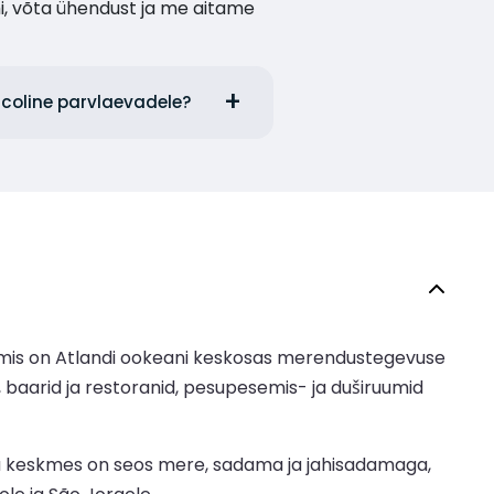
i, võta ühendust ja me aitame
icoline parvlaevadele?
, mis on Atlandi ookeani keskosas merendustegevuse
baarid ja restoranid, pesupesemis- ja duširuumid
elu keskmes on seos mere, sadama ja jahisadamaga,