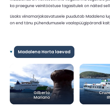
ka praegune veinitööstuse tagasitulek on näited sel
Lisaks viinamarjakasvatusele puudutab Madalena lug
on end tänu pühendumusele vaalapüügipärandi kaitsm
Madalena Horta laevad
Gilberto
Cruze
Mariano
I