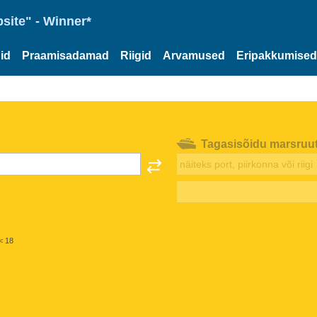
site" - Winner*
id
Praamisadamad
Riigid
Arvamused
Eripakkumised
Tagasisõidu marsruu
< 18