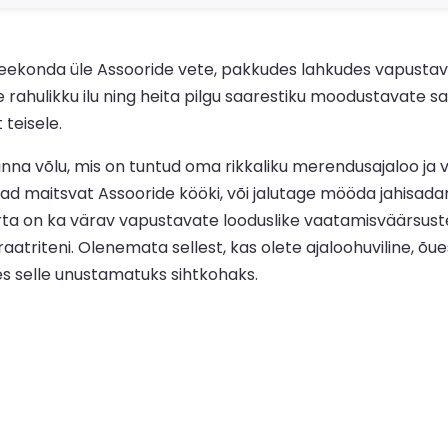
teekonda üle Assooride vete, pakkudes lahkudes vapustava
 rahulikku ilu ning heita pilgu saarestiku moodustavate s
 teisele.
na võlu, mis on tuntud oma rikkaliku merendusajaloo ja v
vad maitsvat Assooride kööki, või jalutage mööda jahisada
on ka värav vapustavate looduslike vaatamisväärsuste, nä
aatriteni. Olenemata sellest, kas olete ajaloohuviline, õu
es selle unustamatuks sihtkohaks.