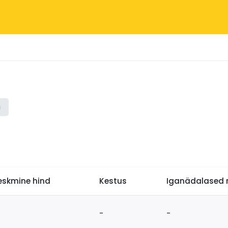
i
eskmine hind
Kestus
Iganädalased r
-
-