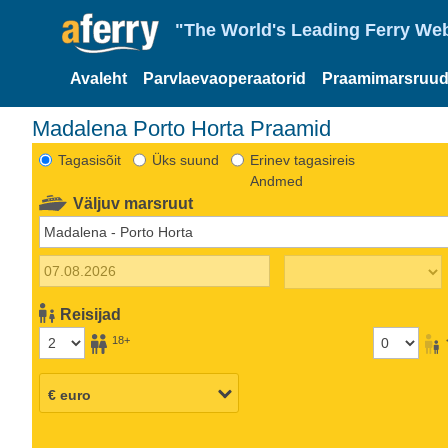
"The World's Leading Ferry Web
Avaleht
Parvlaevaoperaatorid
Praamimarsruud
Madalena Porto Horta Praamid
Tagasisõit
Üks suund
Erinev tagasireis
Andmed
Väljuv marsruut
Reisijad
18+