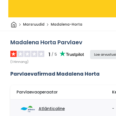
Avaleht
Marsruudid
Madalena-Horta
Madalena Horta Parvlaev
1
/ 5
Loe arvustus
(
1
Hinnang
)
Parvlaevafirmad Madalena Horta
Parvlaevaoperaator
K
Atlânticoline
-