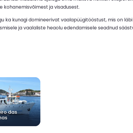
le kohanemisvõimest ja visadusest.
u ka kunagi domineerivat vaalapüügitööstust, mis on läbi
isele ja vaalaliste heaolu edendamisele seadnud säästva 
iro das
lhas