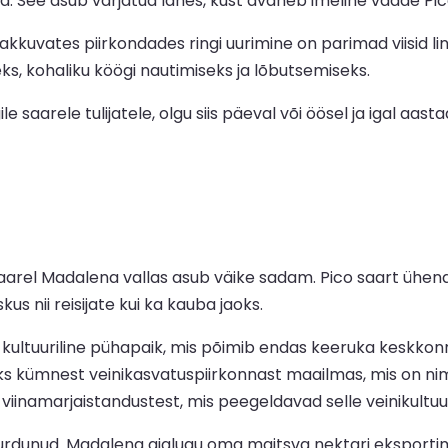
. See asub varjatud lahes, kust avaneb imeline vaade Pico
akkuvates piirkondades ringi uurimine on parimad viisid li
eks, kohaliku köögi nautimiseks ja lõbutsemiseks.
e saarele tulijatele, olgu siis päeval või öösel ja igal aastaa
aarel Madalena vallas asub väike sadam. Pico saart ühend
s nii reisijate kui ka kauba jaoks.
a kultuuriline pühapaik, mis põimib endas keeruka keskkon
 üks kümnest veinikasvatuspiirkonnast maailmas, mis on 
viinamarjaistandustest, mis peegeldavad selle veinikultuur
dunud. Madalena ajalugu oma maitsva nektari eksportimise