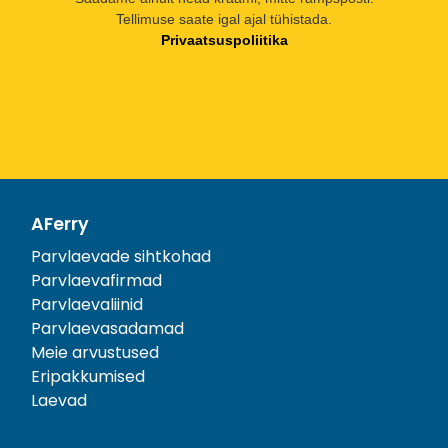
Tellimuse saate igal ajal tühistada.
Privaatsuspoliitika
AFerry
Parvlaevade sihtkohad
Parvlaevafirmad
Parvlaevaliinid
Parvlaevasadamad
Meie arvustused
Eripakkumised
Laevad