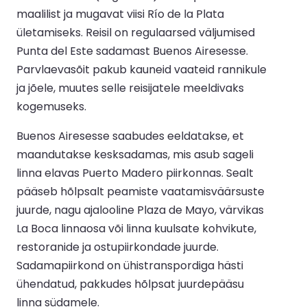
maalilist ja mugavat viisi Río de la Plata
ületamiseks. Reisil on regulaarsed väljumised
Punta del Este sadamast Buenos Airesesse.
Parvlaevasõit pakub kauneid vaateid rannikule
ja jõele, muutes selle reisijatele meeldivaks
kogemuseks.
Buenos Airesesse saabudes eeldatakse, et
maandutakse kesksadamas, mis asub sageli
linna elavas Puerto Madero piirkonnas. Sealt
pääseb hõlpsalt peamiste vaatamisväärsuste
juurde, nagu ajalooline Plaza de Mayo, värvikas
La Boca linnaosa või linna kuulsate kohvikute,
restoranide ja ostupiirkondade juurde.
Sadamapiirkond on ühistranspordiga hästi
ühendatud, pakkudes hõlpsat juurdepääsu
linna südamele.