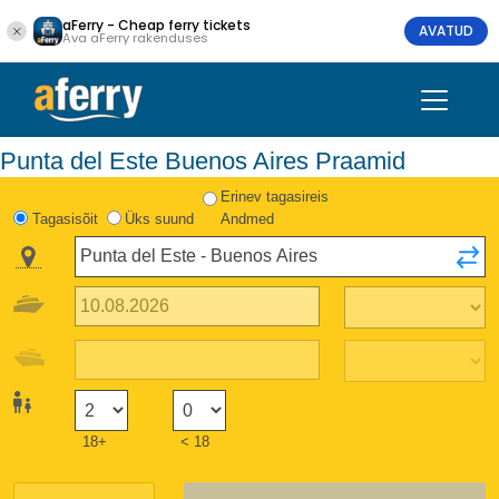
aFerry - Cheap ferry tickets
AVATUD
Ava aFerry rakenduses
Punta del Este Buenos Aires Praamid
Erinev tagasireis
Tagasisõit
Üks suund
Andmed
18+
< 18