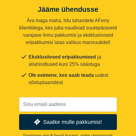
Jääme ühendusse
Ära maga maha, liitu tuhandete AFerry
klientidega, kes juba naudivad suurepäraseid
varajase linnu pakkumisi ja eksklusiivseid
eripakkumisi laias valikus marsruutidel!
Eksklusiivsed eripakkumised
ja
allahindlused kuni 25% säästuga
Ole esimene, kes saab teada
uutest
sõiduplaanidest
Saatke mulle pakkumisi!
Saadame ainult head kraami, mitte rämpsposti.