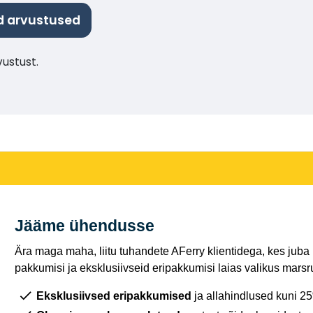
ud arvustused
vustust.
Jääme ühendusse
Ära maga maha, liitu tuhandete AFerry klientidega, kes juba
pakkumisi ja eksklusiivseid eripakkumisi laias valikus marsru
Eksklusiivsed eripakkumised
ja allahindlused kuni 2