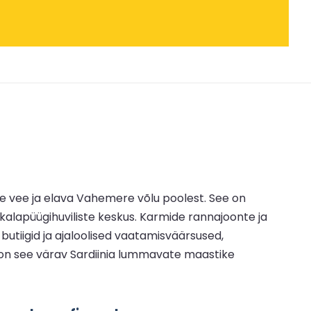
lge vee ja elava Vahemere võlu poolest. See on
kalapüügihuviliste keskus. Karmide rannajoonte ja
tiigid ja ajaloolised vaatamisväärsused,
gu, on see värav Sardiinia lummavate maastike