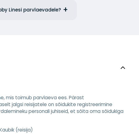
Moby Linesi parvlaevadele?
mine, mis toimub parvlaeva ees. Pärast
elt jalgsi reisijatele on sõidukite registreerimine
ardalemineku personali juhiseid, et sõita oma sõidukiga
Kaubik (reisija)