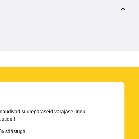
 naudivad suurepäraseid varajase linnu
utidel!
5% säästuga