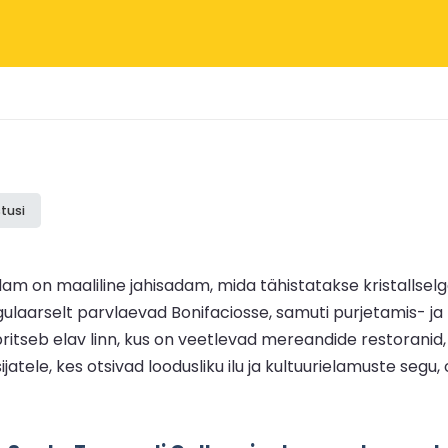
tusi
adam on maaliline jahisadam, mida tähistatakse kristallse
laarselt parvlaevad Bonifaciosse, samuti purjetamis- ja 
b elav linn, kus on veetlevad mereandide restoranid, bu
ijatele, kes otsivad loodusliku ilu ja kultuurielamuste se