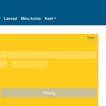
Laevad
Minu konto
Keel
Kaart
t
Otsing