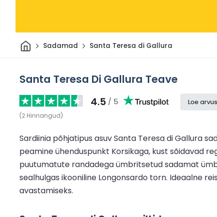
Avaleht
Sadamad
Santa Teresa di Gallura
Santa Teresa Di Gallura Teave
4.5
/ 5
Loe arvus
(
2
Hinnangud
)
Sardiinia põhjatipus asuv Santa Teresa di Gallura s
peamine ühenduspunkt Korsikaga, kust sõidavad regu
puutumatute randadega ümbritsetud sadamat ümbritse
sealhulgas ikooniline Longonsardo torn. Ideaalne reis
avastamiseks.