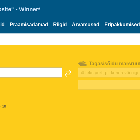
site" - Winner*
id
Praamisadamad
Riigid
Arvamused
Eripakkumised
Tagasisõidu marsruu
< 18