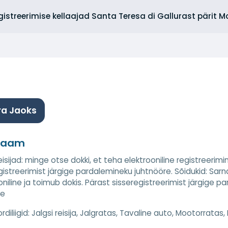
egistreerimise kellaajad Santa Teresa di Gallurast pärit 
ra Jaoks
jaam
reisijad: minge otse dokki, et teha elektrooniline registreeri
gistreerimist järgige pardalemineku juhtnööre. Sõidukid: Sarnas
oniline ja toimub dokis. Pärast sisseregistreerimist järgige p
le
diliigid:
Jalgsi reisija, Jalgratas, Tavaline auto, Mootorratas, 