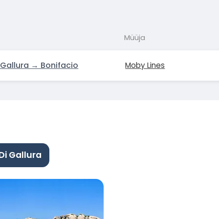
Müüja
 Gallura → Bonifacio
Moby Lines
i Gallura