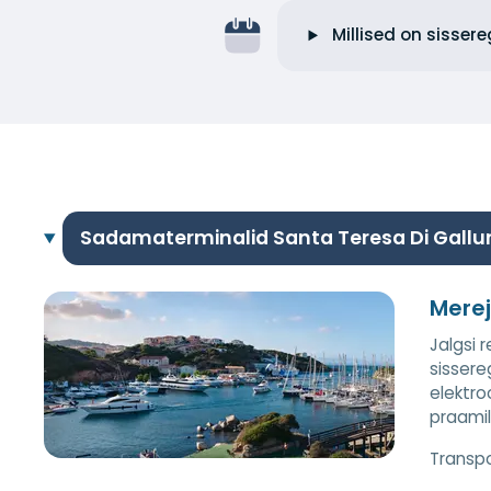
Millised on sisser
Sadamaterminalid Santa Teresa Di Gallu
Mere
Jalgsi 
sissere
elektro
praami
Transpor