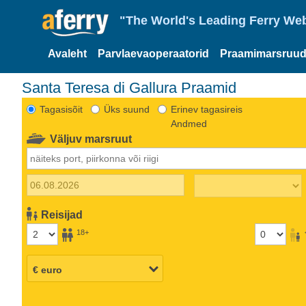
"The World's Leading Ferry Web
Avaleht
Parvlaevaoperaatorid
Praamimarsruud
Santa Teresa di Gallura Praamid
Tagasisõit
Üks suund
Erinev tagasireis
Andmed
Väljuv marsruut
Reisijad
18+