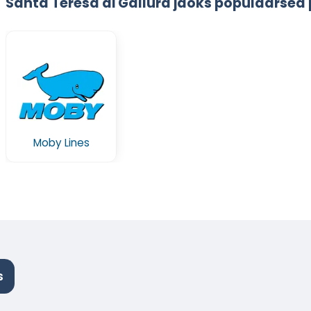
Santa Teresa di Gallura jaoks populaarsed
Moby Lines
s