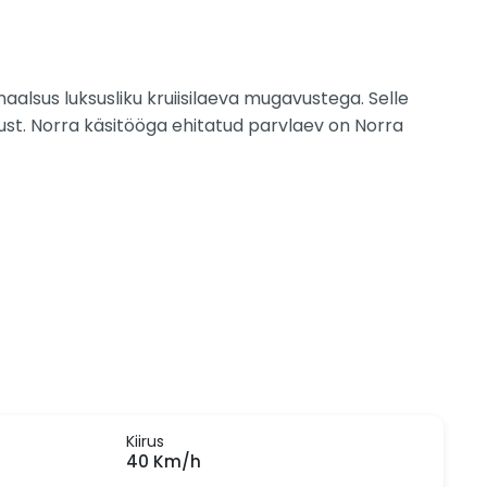
aalsus luksusliku kruiisilaeva mugavustega. Selle
st. Norra käsitööga ehitatud parvlaev on Norra
Kiirus
40 Km/h