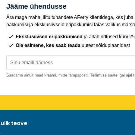
Jääme ühendusse
Ära maga maha, liitu tuhandete AFerry klientidega, kes juba
pakkumisi ja eksklusiivseid eripakkumisi laias valikus marsru
Eksklusiivsed eripakkumised
ja allahindlused kuni 2
Ole esimene, kes saab teada
uutest sõiduplaanidest
Saadame ainult head kraami, mitte rämpsposti. Tellimuse saate igal ajal t
sulik teave
o