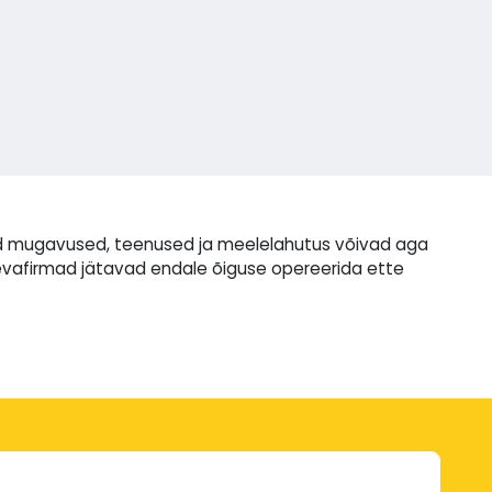
evad mugavused, teenused ja meelelahutus võivad aga
evafirmad jätavad endale õiguse opereerida ette