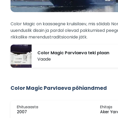
Color Magic on kaasaegne kruiisilaev, mis sõidab Nor
uuenduslik disain ja pardal olevad pakkumised pee
rikkalike merendustraditsioonide jätk.
Color Magic Parvlaeva teki plaan
Vaade
Color Magic Parvlaeva põhiandmed
Ehitusaasta
Ehitaja
2007
Aker Yar