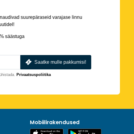
 naudivad suurepäraseid varajase linnu
utidel!
5% säästuga
Saatke mulle pakkumisi!
ühistada.
Privaatsuspoliitika
Mobiilirakendused