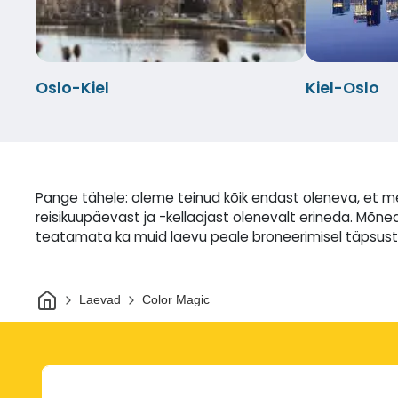
Oslo-Kiel
Kiel-Oslo
Pange tähele: oleme teinud kõik endast oleneva, et m
reisikuupäevast ja -kellaajast olenevalt erineda. M
teatamata ka muid laevu peale broneerimisel täpsust
Avaleht
Laevad
Color Magic