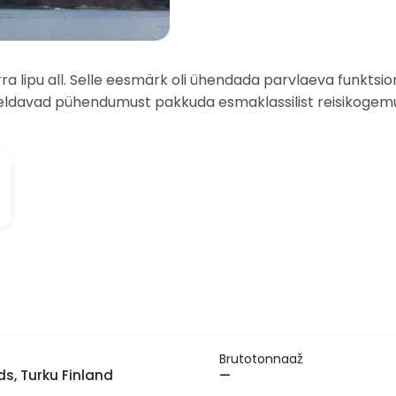
ra lipu all. Selle eesmärk oli ühendada parvlaeva funktsion
geldavad pühendumust pakkuda esmaklassilist reisikogemu
Brutotonnaaž
ds, Turku Finland
—