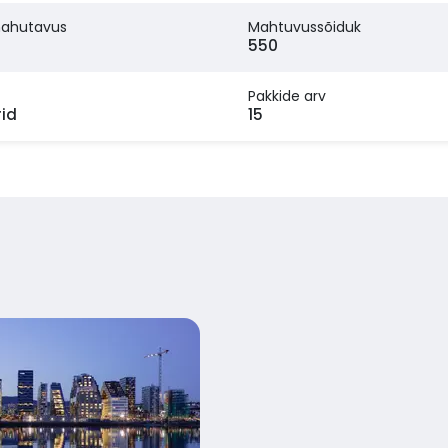
mahutavus
Mahtuvussõiduk
550
Pakkide arv
id
15