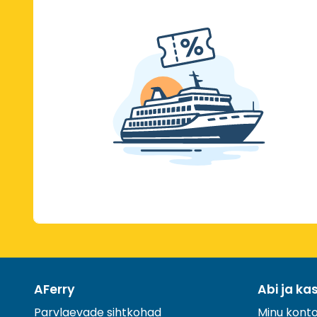
AFerry
Abi ja ka
Parvlaevade sihtkohad
Minu kont