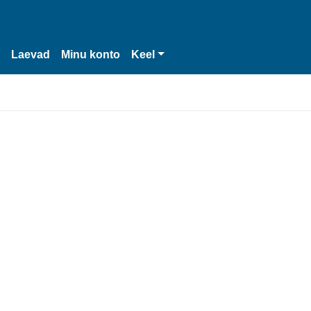
Laevad
Minu konto
Keel