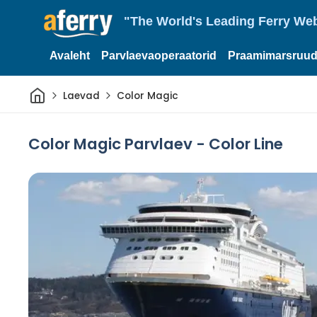
"The World's Leading Ferry Web
Avaleht
Parvlaevaoperaatorid
Praamimarsruud
Avaleht
Laevad
Color Magic
Color Magic Parvlaev - Color Line