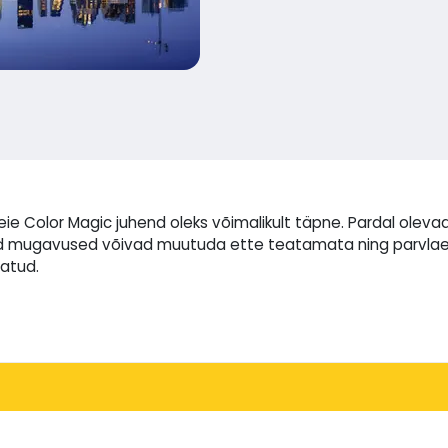
eie Color Magic juhend oleks võimalikult täpne. Pardal ol
õned mugavused võivad muutuda ette teatamata ning parvla
atud.