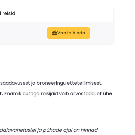
 reisid
Vaata hinda
aadavusest ja broneeringu ettetellimisest.
t.
Enamik autoga reisijaid võib arvestada, et
ühe
dalavahetustel ja pühade ajal on hinnad