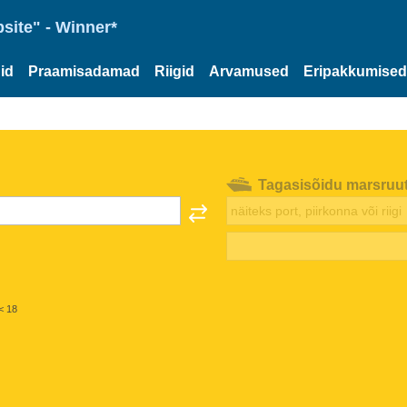
site" - Winner*
id
Praamisadamad
Riigid
Arvamused
Eripakkumised
Tagasisõidu marsruu
< 18