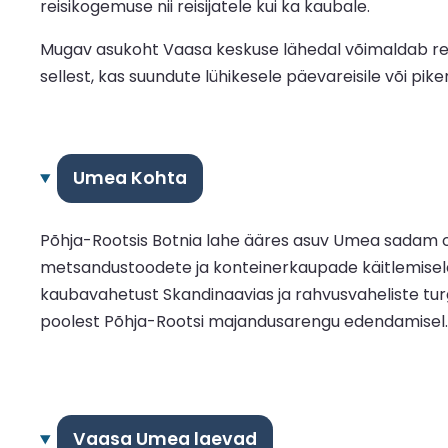
reisikogemuse nii reisijatele kui ka kaubale.
Mugav asukoht Vaasa keskuse lähedal võimaldab reisi
sellest, kas suundute lühikesele päevareisile või pi
Umea Kohta
Põhja-Rootsis Botnia lahe ääres asuv Umea sadam on
metsandustoodete ja konteinerkaupade käitlemisele,
kaubavahetust Skandinaavias ja rahvusvaheliste tur
poolest Põhja-Rootsi majandusarengu edendamisel.
Vaasa Umea laevad