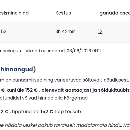
eskmine hind
Kestus
Iganädalased
152
3h 42min
12
eringutel. Viimati uuendatud: 08/08/2026 01:01
 hinnangud)
on dünaamilised ning varieeruvad sõltuvalt nõudlusest, s
 kuni üle 152 € , olenevalt aastaajast ja sõidukitüübis
ipptundidel võivad hinnad olla kõrgemad.
52 €
, tipptundidel
152 €
tipp tõuseb.
ne nädala keskel pakub tavaliselt madalamaid hindu. Nä