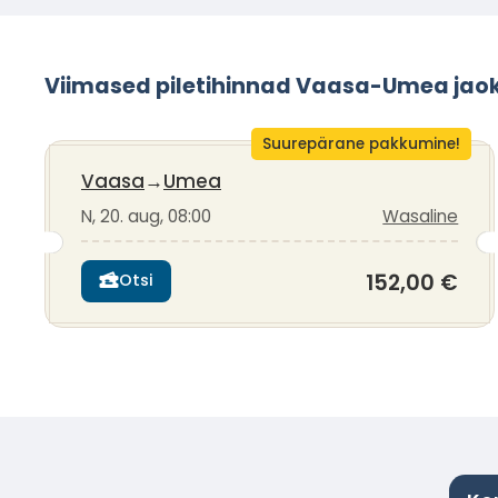
Viimased piletihinnad Vaasa-Umea jao
Suurepärane pakkumine!
Vaasa
→
Umea
N, 20. aug, 08:00
Wasaline
152,00 €
Otsi