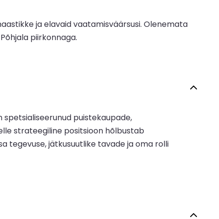
umaastikke ja elavaid vaatamisväärsusi. Olenemata
 Põhjala piirkonnaga.
n spetsialiseerunud puistekaupade,
le strateegiline positsioon hõlbustab
tegevuse, jätkusuutlike tavade ja oma rolli