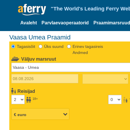
"The World's Leading Ferry Web
Avaleht
Parvlaevaoperaatorid
Praamimarsruud
Vaasa Umea Praamid
Tagasisõit
Üks suund
Erinev tagasireis
Andmed
Väljuv marsruut
Reisijad
18+