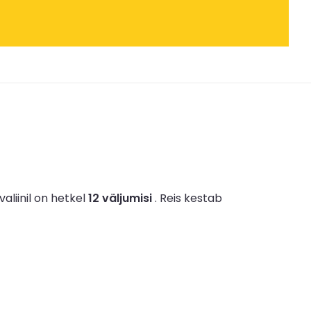
valiinil on hetkel
12 väljumisi
.
Reis kestab