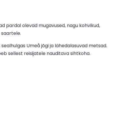
avad pardal olevad mugavused, nagu kohvikud,
 saartele.
s, sealhulgas Umeå jõgi ja lähedalasuvad metsad.
b sellest reisijatele nauditava sihtkoha.