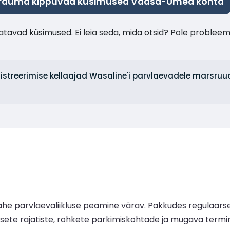
rduma kippuvad küsimused Vaasa-Umea kohta
tavad küsimused. Ei leia seda, mida otsid? Pole probleem
egistreerimise kellaajad Wasaline'i parvlaevadele marsr
he parvlaevaliikluse peamine värav. Pakkudes regulaarse
egsete rajatiste, rohkete parkimiskohtade ja mugava term