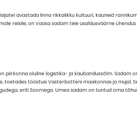
jatel avastada linna rikkalikku kultuuri, kauneid rannik
kemale reisile, on Vaasa sadam teie usaldusväärne ühendus
 piirkonna oluline logistika- ja kaubandussõlm. Sadam o
 toetades tööstusi Vasterbotteni maakonnas ja mujal. Sel
gudega, eriti Soomega. Umea sadam on tuntud oma tõhusa 