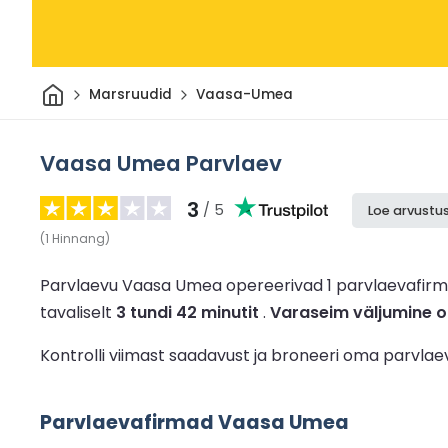
Avaleht
Marsruudid
Vaasa-Umea
Vaasa Umea Parvlaev
3
/ 5
Loe arvustus
(
1
Hinnang
)
Parvlaevu Vaasa Umea opereerivad 1 parvlaevafir
tavaliselt
3 tundi 42 minutit
.
Varaseim väljumine o
Kontrolli viimast saadavust ja broneeri oma parvla
Parvlaevafirmad Vaasa Umea