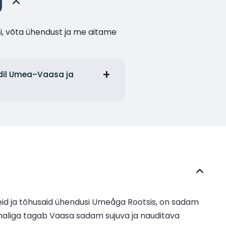
i, võta ühendust ja me aitame
uudil Umea–Vaasa ja
id ja tõhusaid ühendusi Umeåga Rootsis, on sadam
inaliga tagab Vaasa sadam sujuva ja nauditava