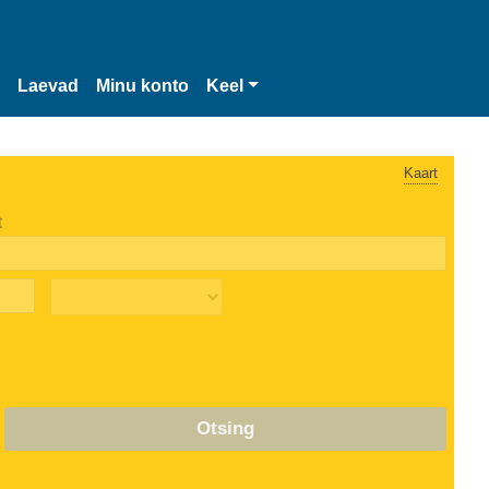
Laevad
Minu konto
Keel
Kaart
t
Otsing