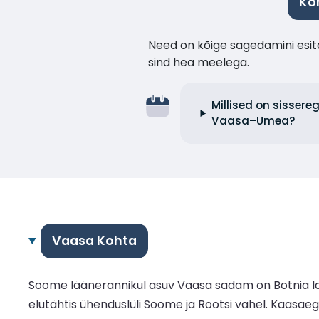
Ko
Need on kõige sagedamini esita
sind hea meelega.
Millised on sisser
Vaasa–Umea?
Vaasa Kohta
Soome läänerannikul asuv Vaasa sadam on Botnia la
elutähtis ühenduslüli Soome ja Rootsi vahel. Kaasa