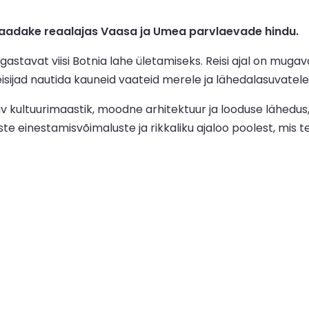
aadake reaalajas Vaasa ja Umea parvlaevade hindu.
gastavat viisi Botnia lahe ületamiseks. Reisi ajal on mug
isijad nautida kauneid vaateid merele ja lähedalasuvatele
lav kultuurimaastik, moodne arhitektuur ja looduse lähedu
 einestamisvõimaluste ja rikkaliku ajaloo poolest, mis tee