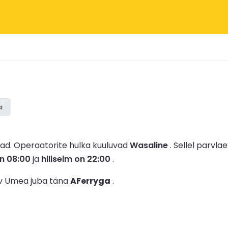
i
mad.
Operaatorite hulka kuuluvad
Wasaline
.
Sellel parvlae
n 08:00
ja
hiliseim on 22:00
.
ev Umea juba täna
AFerryga
.