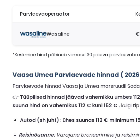
Parvlaevaoperaator
K
Wasaline
€
*Keskmine hind põhineb viimase 30 päeva parvlaevabrone
Vaasa Umea Parvlaevade hinnad ( 2026
Parvlaevade hinnad Vaasa ja Umea marsruudil Sadam 
👉
Tüüpilised hinnad jäävad vahemikku umbes 112 €
suuna hind on vahemikus 112 € kuni 152 €
, kuigi t
Autod (sh juht)
:
ühes suunas 112 € miinimum 1
💡
Reisinõuanne:
Varajane broneerimine ja reisimi