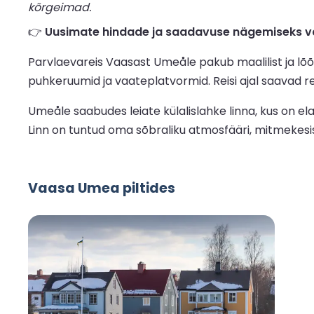
kõrgeimad.
👉
Uusimate hindade ja saadavuse nägemiseks v
Parvlaevareis Vaasast Umeåle pakub maalilist ja lõõ
puhkeruumid ja vaateplatvormid. Reisi ajal saavad re
Umeåle saabudes leiate külalislahke linna, kus on e
Linn on tuntud oma sõbraliku atmosfääri, mitmekesiste
Vaasa Umea piltides