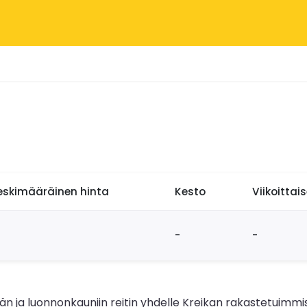
eskimääräinen hinta
Kesto
Viikoittai
-
-
n ja luonnonkauniin reitin yhdelle Kreikan rakastetuimmis