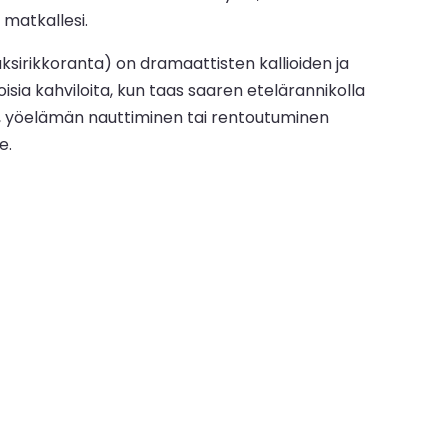
matkallesi.
ksirikkoranta) on dramaattisten kallioiden ja
isia kahviloita, kun taas saaren etelärannikolla
en, yöelämän nauttiminen tai rentoutuminen
e.