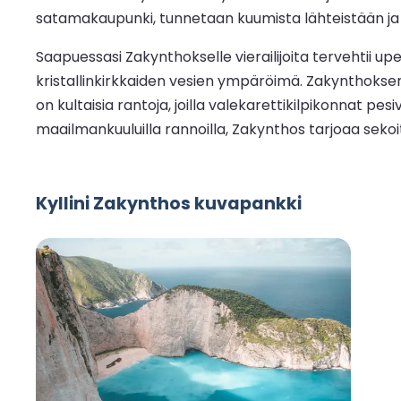
satamakaupunki, tunnetaan kuumista lähteistään ja r
Saapuessasi Zakynthokselle vierailijoita tervehtii u
kristallinkirkkaiden vesien ympäröimä. Zakynthoksen k
on kultaisia rantoja, joilla valekarettikilpikonnat
maailmankuuluilla rannoilla, Zakynthos tarjoaa sekoitu
Kyllini Zakynthos kuvapankki