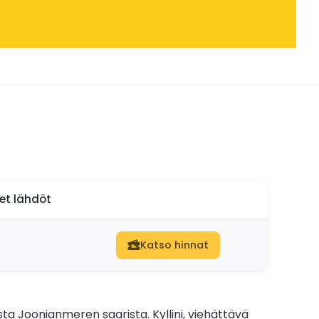
set lähdöt
Katso hinnat
ta Joonianmeren saarista. Kyllini, viehättävä