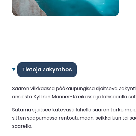
Tietoja Zakynthos
Saaren vilkkaassa pääkaupungissa sijaitseva Zakyn
ansiosta Kylliniin Manner-Kreikassa ja lähisaarilla
Satama sijaitsee kätevästi lähellä saaren tärkeimpiä 
sitten saapumassa rentoutumaan, seikkailuun tai sa
saarella.