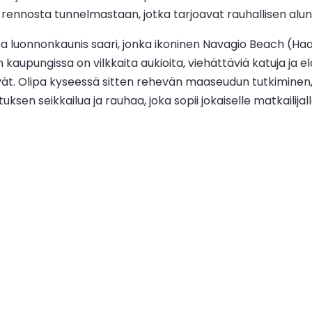
ennosta tunnelmastaan, jotka tarjoavat rauhallisen alun 
pea luonnonkaunis saari, jonka ikoninen Navagio Beach (Haa
aupungissa on vilkkaita aukioita, viehättäviä katuja ja elo
 pesivät. Olipa kyseessä sitten rehevän maaseudun tutkimin
ksen seikkailua ja rauhaa, joka sopii jokaiselle matkailijall