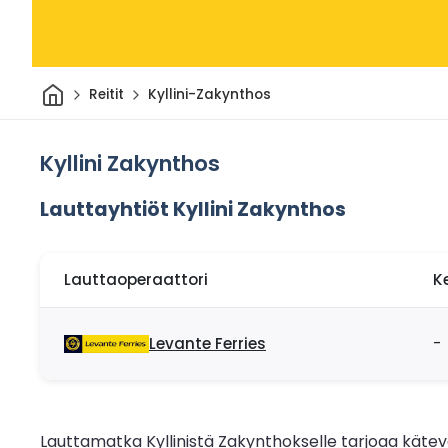
Kotiin
Reitit
Kyllini-Zakynthos
Kyllini Zakynthos
Lauttayhtiöt Kyllini Zakynthos
Lauttaoperaattori
K
Levante Ferries
-
Lauttamatka Kyllinistä Zakynthokselle tarjoaa kätevä