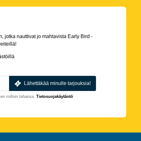
 jotka nauttivat jo mahtavista Early Bird -
eiteillä!
stöillä
Lähettäkää minulle tarjouksia!
en milloin tahansa.
Tietosuojakäytäntö