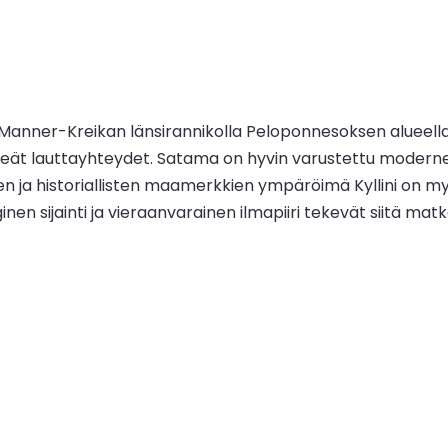
e Manner-Kreikan länsirannikolla Peloponnesoksen alueella
on tiheät lauttayhteydet. Satama on hyvin varustettu modern
lien ja historiallisten maamerkkien ympäröimä Kyllini on my
nen sijainti ja vieraanvarainen ilmapiiri tekevät siitä mat