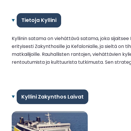
Tietoja Kyllini
Kyllinin satama on viehättävä satama, joka sijaitse
erityisesti Zakynthosille ja Kefalonialle, ja sieltä 
matkailijoille. Rauhallisten rantojen, viehättävien ky
rentoutumista ja kulttuurista tutkimusta. Sen strategi
Kyllini Zakynthos Laivat