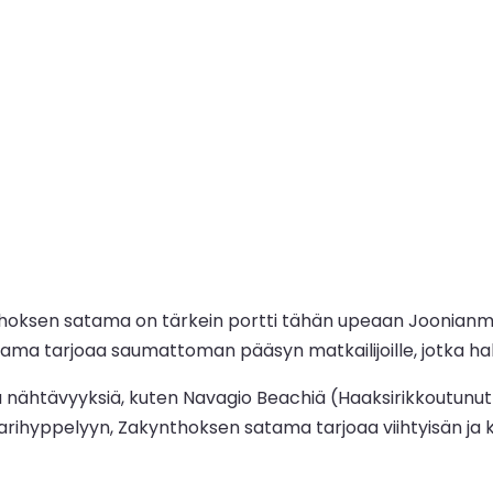
thoksen satama on tärkein portti tähän upeaan Joonianm
 satama tarjoaa saumattoman pääsyn matkailijoille, jotka 
nähtävyyksiä, kuten Navagio Beachiä (Haaksirikkoutunut ran
arihyppelyyn, Zakynthoksen satama tarjoaa viihtyisän ja 