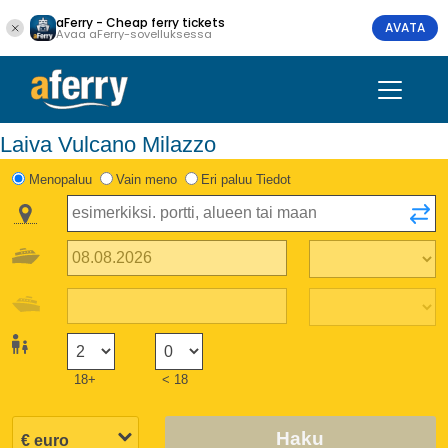
aFerry - Cheap ferry tickets
AVATA
Avaa aFerry-sovelluksessa
Laiva Vulcano Milazzo
Menopaluu
Vain meno
Eri paluu Tiedot
18+
< 18
Haku