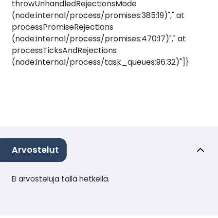
throwUnhandledRejectionsMode
(node:internal/process/promises:385:19)"," at
processPromiseRejections
(node:internal/process/promises:470:17)"," at
processTicksAndRejections
(node:internal/process/task_queues:96:32)"]}
Arvostelut
Ei arvosteluja tällä hetkellä.