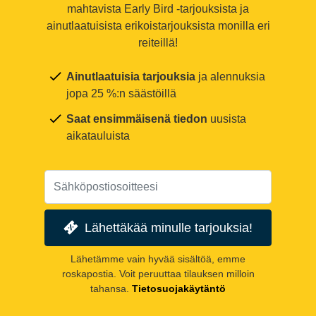
mahtavista Early Bird -tarjouksista ja
ainutlaatuisista erikoistarjouksista monilla eri
reiteillä!
Ainutlaatuisia tarjouksia
ja alennuksia
jopa 25 %:n säästöillä
Saat ensimmäisenä tiedon
uusista
aikatauluista
Lähettäkää minulle tarjouksia!
Lähetämme vain hyvää sisältöä, emme
roskapostia. Voit peruuttaa tilauksen milloin
tahansa.
Tietosuojakäytäntö