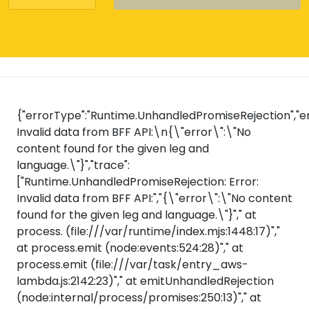
{"errorType":"Runtime.UnhandledPromiseRejection","er
Invalid data from BFF API:\n{\"error\":\"No
content found for the given leg and
language.\"}","trace":
["Runtime.UnhandledPromiseRejection: Error:
Invalid data from BFF API:","{\"error\":\"No content
found for the given leg and language.\"}"," at
process.
(file:///var/runtime/index.mjs:1448:17)","
at process.emit (node:events:524:28)"," at
process.emit (file:///var/task/entry_aws-
lambda.js:2142:23)"," at emitUnhandledRejection
(node:internal/process/promises:250:13)"," at