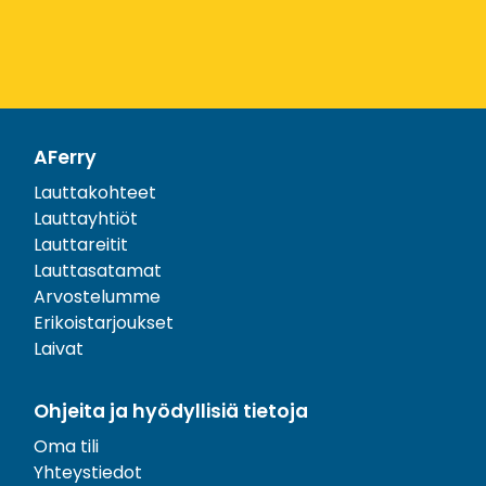
AFerry
Lauttakohteet
Lauttayhtiöt
Lauttareitit
Lauttasatamat
Arvostelumme
Erikoistarjoukset
Laivat
Ohjeita ja hyödyllisiä tietoja
Oma tili
Yhteystiedot