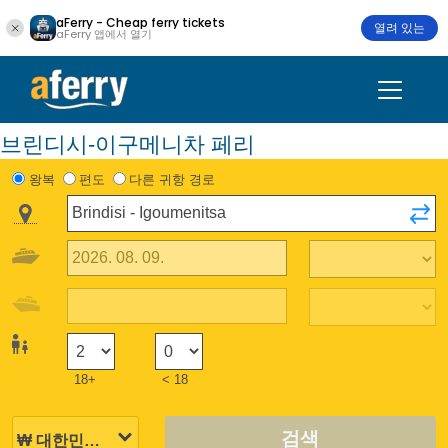
aFerry - Cheap ferry tickets
열려 있는
aFerry 앱에서 열기
브린디시-이구메니차 페리
왕복
편도
다른 귀항 경로
18+
< 18
검색