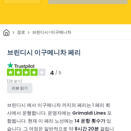
집
경로
브린디시-이구메니차
브린디시 이구메니차 페리
4
/ 5
(
29
평가
)
리뷰 읽기
브린디시 에서 이구메니차 까지의 페리는 1 페리 회
사에서 운행합니다.
운영자에는
Grimaldi Lines
포
함됩니다.
현재 이 페리 노선에는
14 운항 횟수가
있
습니다.
그 여정은 일반적으로 약
8시간 20분
걸립니