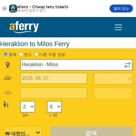
aFerry - Cheap ferry tickets
열려 있는
aFerry 앱에서 열기
Heraklion to Milos Ferry
왕복
편도
다른 귀항 경로
18+
< 18
검색