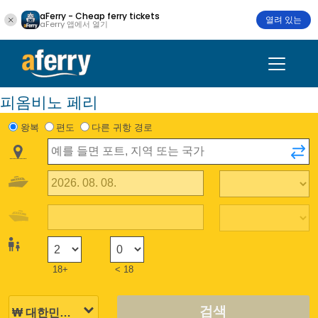
aFerry - Cheap ferry tickets
열려 있는
aFerry 앱에서 열기
피옴비노 페리
왕복
편도
다른 귀항 경로
18+
< 18
검색