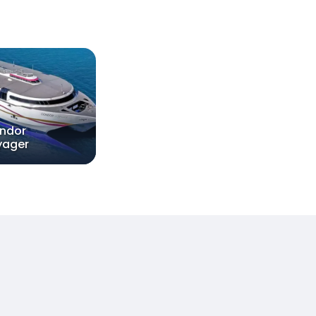
ndor
yager