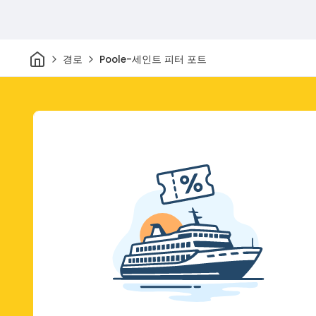
집
경로
Poole-세인트 피터 포트