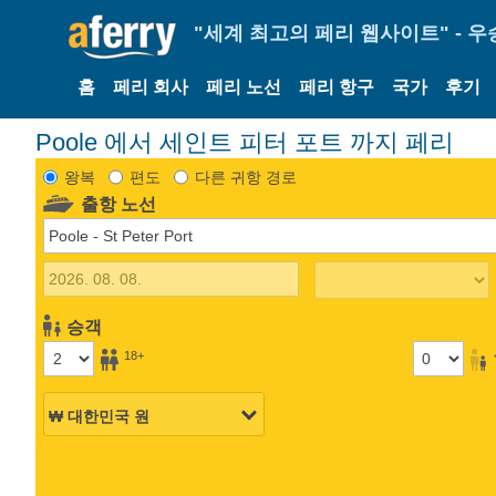
"세계 최고의 페리 웹사이트" - 우
홈
페리 회사
페리 노선
페리 항구
국가
후기
Poole 에서 세인트 피터 포트 까지 페리
왕복
편도
다른 귀항 경로
출항 노선
승객
18+