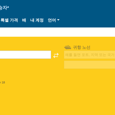
승자*
특별 가격
배
내 계정
언어
귀항 노선
< 18