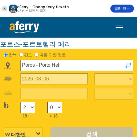
aFerry - Cheap ferry tickets
열려 있는
aFerry 앱에서 열기
포로스-포르토헬리 페리
왕복
편도
다른 귀항 경로
18+
< 18
검색