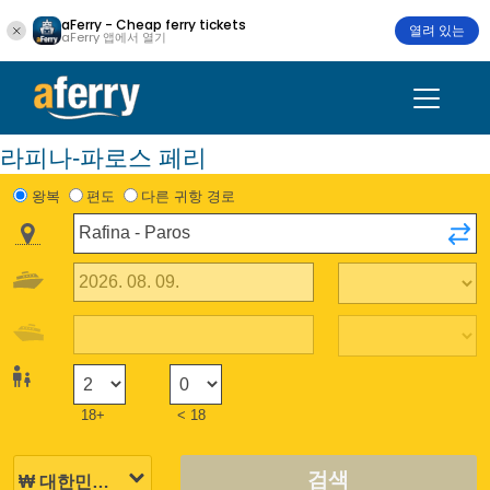
aFerry - Cheap ferry tickets
열려 있는
aFerry 앱에서 열기
라피나-파로스 페리
왕복
편도
다른 귀항 경로
18+
< 18
검색