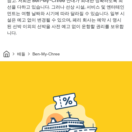
참고: 저희는 Ben-My-Chree 안내가 최대한 정확하도록 최
선을 다하고 있습니다. 그러나 선상 시설, 서비스 및 엔터테인
먼트는 여행 날짜와 시기에 따라 달라질 수 있습니다. 일부 시
설은 예고 없이 변경될 수 있으며, 페리 회사는 예약 시 명시
된 선박 이외의 선박을 사전 예고 없이 운항할 권리를 보유합
니다.
집
배들
Ben-My-Chree