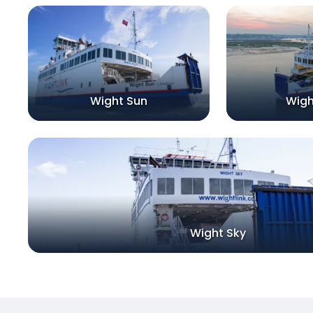
Wight Sun
Wigh
Wight Sky