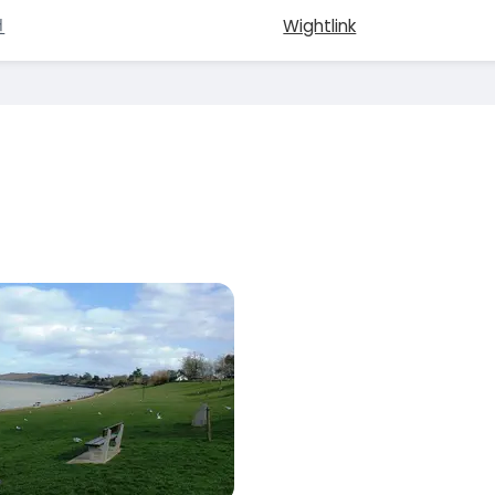
턴
Wightlink