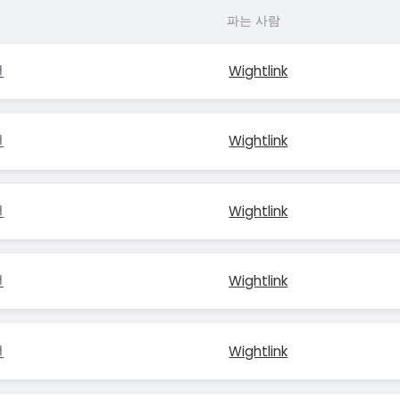
파는 사람
턴
Wightlink
턴
Wightlink
턴
Wightlink
턴
Wightlink
턴
Wightlink