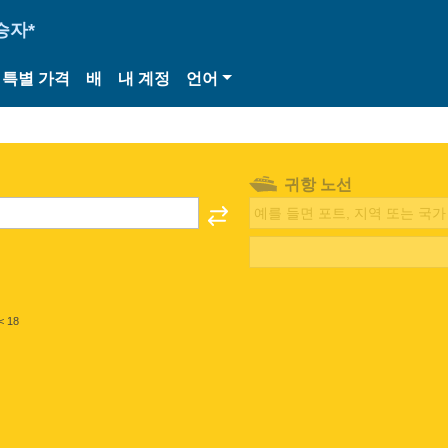
승자*
특별 가격
배
내 계정
언어
귀항 노선
< 18