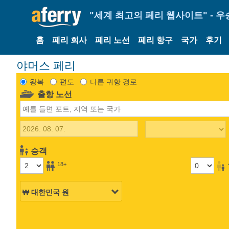
"세계 최고의 페리 웹사이트" - 우
홈
페리 회사
페리 노선
페리 항구
국가
후기
야머스 페리
왕복
편도
다른 귀항 경로
출항 노선
승객
18+