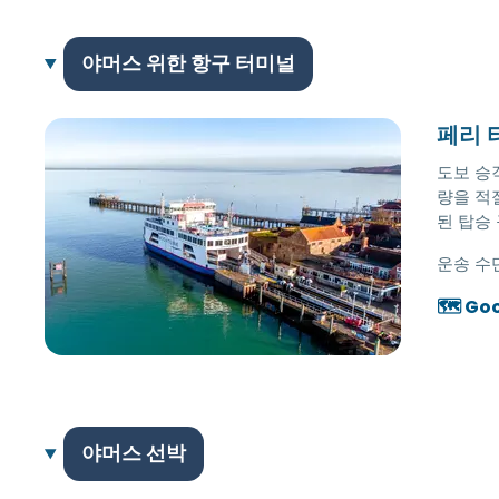
야머스 위한 항구 터미널
페리 
도보 승
량을 적
된 탑승
운송 수
🗺️ Go
야머스 선박