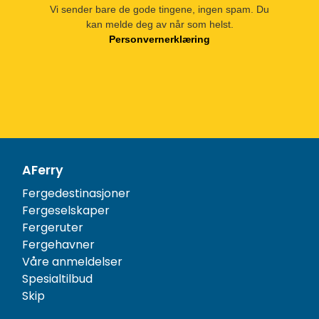
Vi sender bare de gode tingene, ingen spam. Du
kan melde deg av når som helst.
Personvernerklæring
AFerry
Fergedestinasjoner
Fergeselskaper
Fergeruter
Fergehavner
Våre anmeldelser
Spesialtilbud
Skip