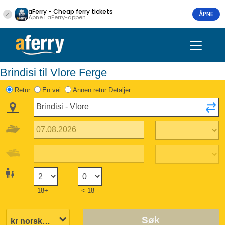
aFerry - Cheap ferry tickets
ÅPNE
Åpne i aFerry-appen
Brindisi til Vlore Ferge
Retur
En vei
Annen retur Detaljer
18+
< 18
Søk