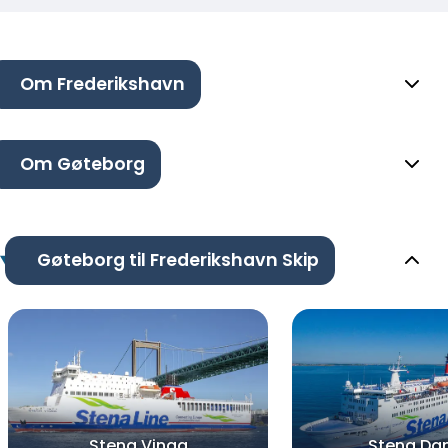
Om Frederikshavn
Om Gøteborg
Gøteborg til Frederikshavn Skip
Stena Vinga
Stena Da