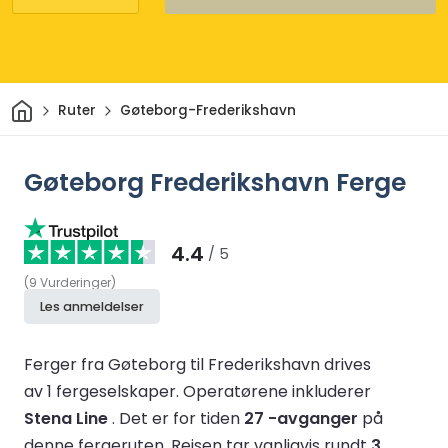
Hjem
Ruter
Gøteborg-Frederikshavn
Gøteborg Frederikshavn Ferge
4.4
/ 5
(
9
Vurderinger
)
Les anmeldelser
Ferger fra Gøteborg til Frederikshavn drives
av 1 fergeselskaper.
Operatørene inkluderer
Stena Line
.
Det er for tiden
27 -avganger
på
denne fergeruten.
Reisen tar vanligvis rundt
3