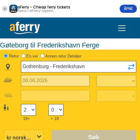
aFerry - Cheap ferry tickets
ÅPNE
Åpne i aFerry-appen
Gøteborg til Frederikshavn Ferge
Retur
En vei
Annen retur Detaljer
18+
< 18
Søk