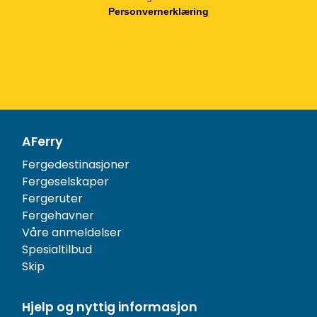
Personvernerklæring
AFerry
Fergedestinasjoner
Fergeselskaper
Fergeruter
Fergehavner
Våre anmeldelser
Spesialtilbud
Skip
Hjelp og nyttig informasjon