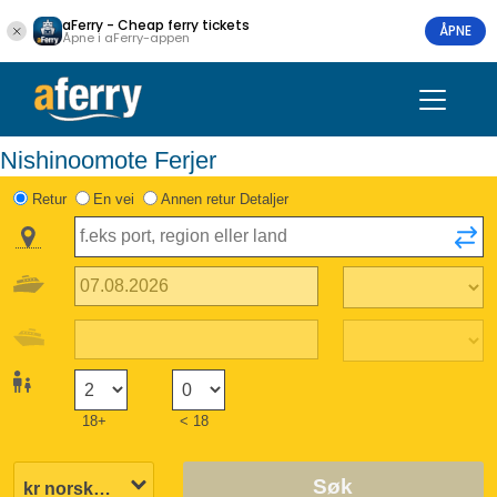
aFerry - Cheap ferry tickets
ÅPNE
Åpne i aFerry-appen
Nishinoomote Ferjer
Retur
En vei
Annen retur Detaljer
18+
< 18
Søk