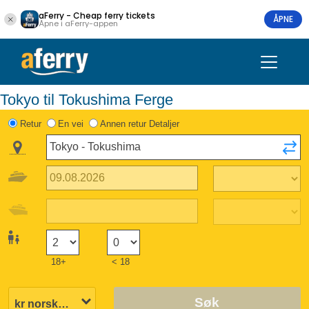
aFerry - Cheap ferry tickets
ÅPNE
Åpne i aFerry-appen
Tokyo til Tokushima Ferge
Retur
En vei
Annen retur Detaljer
18+
< 18
Søk