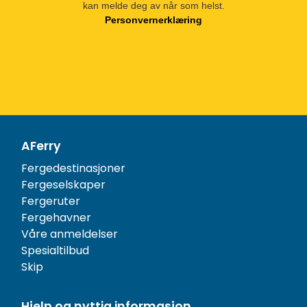
kan melde deg av når som helst.
Personvernerklæring
AFerry
Fergedestinasjoner
Fergeselskaper
Fergeruter
Fergehavner
Våre anmeldelser
Spesialtilbud
Skip
Hjelp og nyttig informasjon