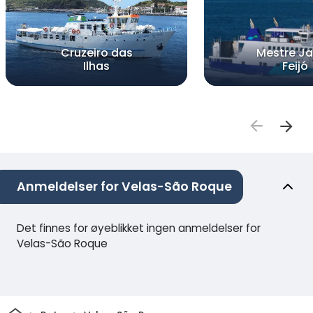
Cruzeiro das
Mestre J
Ilhas
Feijó
Anmeldelser for Velas-São Roque
Det finnes for øyeblikket ingen anmeldelser for
Velas-São Roque
Hjem