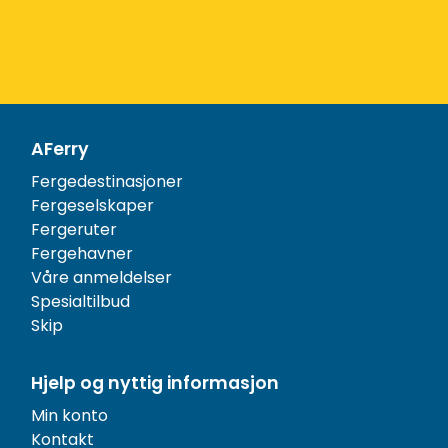
AFerry
Fergedestinasjoner
Fergeselskaper
Fergeruter
Fergehavner
Våre anmeldelser
Spesialtilbud
Skip
Hjelp og nyttig informasjon
Min konto
Kontakt