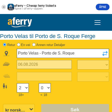
aFerry - Cheap ferry tickets
ÅPNE
Åpne i aFerry-appen
Porto Velas til Porto de S. Roque Ferge
Retur
En vei
Annen retur Detaljer
18+
< 18
Søk