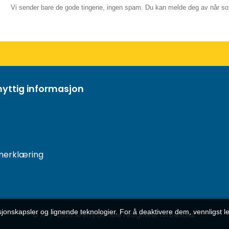
Vi sender bare de gode tingene, ingen spam. Du kan melde deg av når so
nyttig informasjon
r
nerklæring
sjonskapsler og lignende teknologier. For å deaktivere dem, vennligst l
© 1977-
2026
AFerry Ltd. Alle rettigheter forbeholdt.