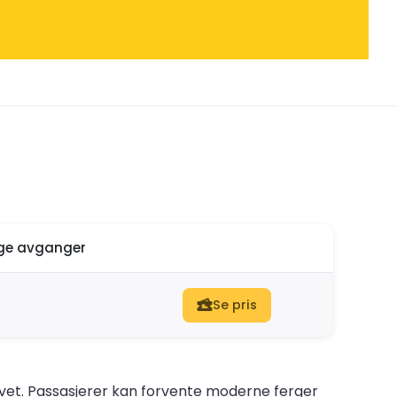
ige avganger
Se pris
rhavet. Passasjerer kan forvente moderne ferger