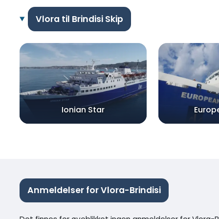
Vlora til Brindisi Skip
Ionian Star
Europ
Anmeldelser for Vlora-Brindisi