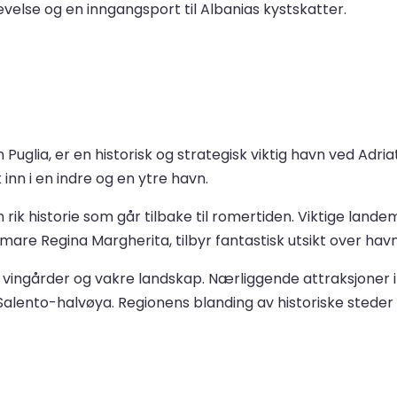
evelse og en inngangsport til Albanias kystskatter.
en Puglia, er en historisk og strategisk viktig havn ved Ad
inn i en indre og en ytre havn.
 rik historie som går tilbake til romertiden. Viktige land
re Regina Margherita, tilbyr fantastisk utsikt over hav
er, vingårder og vakre landskap. Nærliggende attraksjoner
lento-halvøya. Regionens blanding av historiske steder o