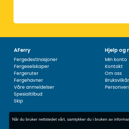
AFerry
Hjelp og 
Fergedestinasjoner
Min konto
Fergeselskaper
Kontakt
Fergeruter
Om oss
Fergehavner
Bruksvilkå
Våre anmeldelser
Personver
Spesialtilbud
Skip
Når du bruker nettstedet vårt, samtykker du i bruken av informa