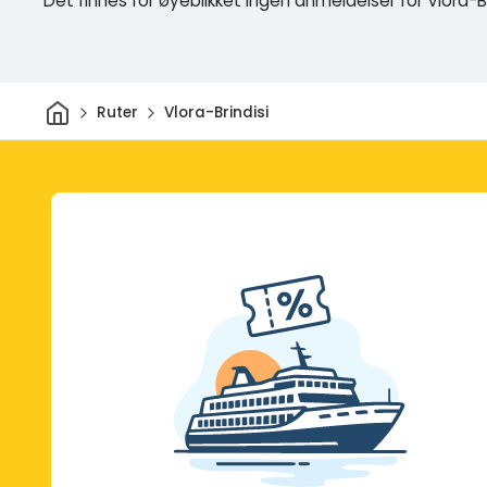
Det finnes for øyeblikket ingen anmeldelser for Vlora-Br
Hjem
Ruter
Vlora-Brindisi