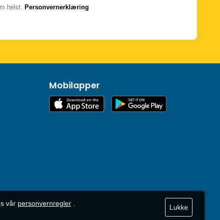
m helst.
Personvernerklæring
Mobilapper
es vår
personvernregler
.
Lukke