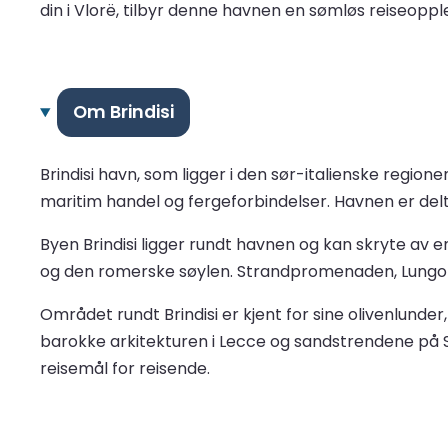
din i Vlorë, tilbyr denne havnen en sømløs reiseoppl
Om Brindisi
Brindisi havn, som ligger i den sør-italienske region
maritim handel og fergeforbindelser. Havnen er delt 
Byen Brindisi ligger rundt havnen og kan skryte av en
og den romerske søylen. Strandpromenaden, Lungoma
Området rundt Brindisi er kjent for sine olivenlund
barokke arkitekturen i Lecce og sandstrendene på Sa
reisemål for reisende.