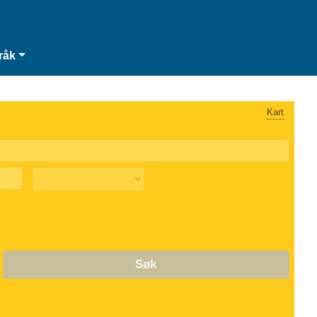
råk
Kart
Søk