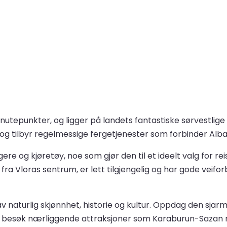
knutepunkter, og ligger på landets fantastiske sørvestlig
og tilbyr regelmessige fergetjenester som forbinder Albania 
re og kjøretøy, noe som gjør den til et ideelt valg for r
a Vloras sentrum, er lett tilgjengelig og har gode veifor
v naturlig skjønnhet, historie og kultur. Oppdag den sja
r besøk nærliggende attraksjoner som Karaburun-Sazan nas