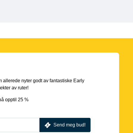
 allerede nyter godt av fantastiske Early
ekter av ruter!
på opptil 25 %
Send meg bud!