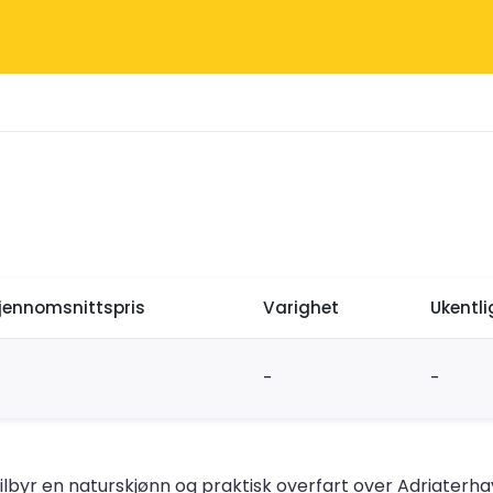
jennomsnittspris
Varighet
Ukentl
-
-
ia tilbyr en naturskjønn og praktisk overfart over Adriate