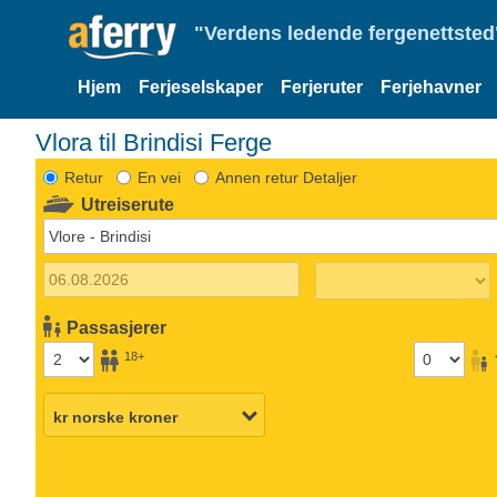
"Verdens ledende fergenettsted"
Hjem
Ferjeselskaper
Ferjeruter
Ferjehavner
Vlora til Brindisi Ferge
Retur
En vei
Annen retur Detaljer
Utreiserute
Passasjerer
18+