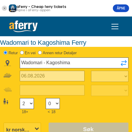
aFerry - Cheap ferry tickets
ÅPNE
Åpne i aFerry-appen
Wadomari to Kagoshima Ferry
Retur
En vei
Annen retur Detaljer
18+
< 18
Søk