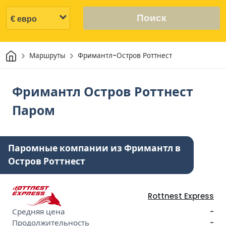
Поиск
Дом
Маршруты
Фримантл-Остров Роттнест
Фримантл Остров Роттнест
Паром
Паромные компании из Фримантл в
Остров Роттнест
Rottnest Express
-
-