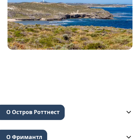
О Остров Роттнест
О Фримантл