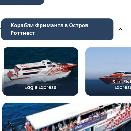
Корабли Фримантл в Остров
Роттнест
Star Fly
Eagle Express
Expres