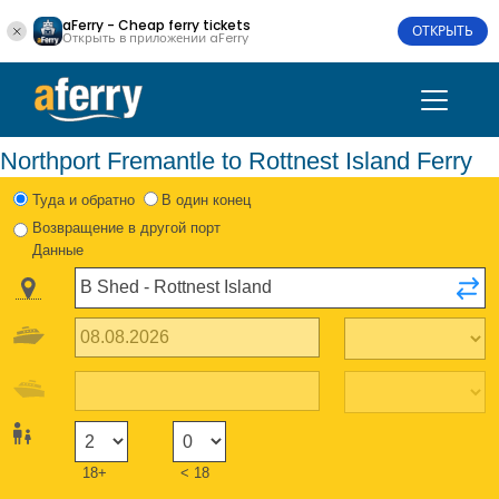
aFerry - Cheap ferry tickets
ОТКРЫТЬ
Открыть в приложении aFerry
Northport Fremantle to Rottnest Island Ferry
Туда и обратно
В один конец
Возвращение в другой порт
Данные
18+
< 18