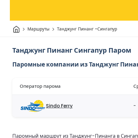
Дом
Маршруты
Танджунг Пинанг -Сингапур
Танджунг Пинанг Сингапур Паром
Паромные компании из Танджунг Пинан
Оператор парома
С
Sindo Ferry
-
Паромный маршрут из Танджунг-Пинанга в Сингап