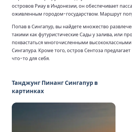
островов Риау в Индонезии, он обеспечивает пас
оживленным городом-государством. Маршрут популя
Попав в Сингапур, вы найдете множество развлеч
такими как футуристические Сады у залива, или п
похвастаться многочисленными высококлассными м
Сингапура. Кроме того, остров Сентоза предлагает
что-то для себя.
Танджунг Пинанг Сингапур в
картинках