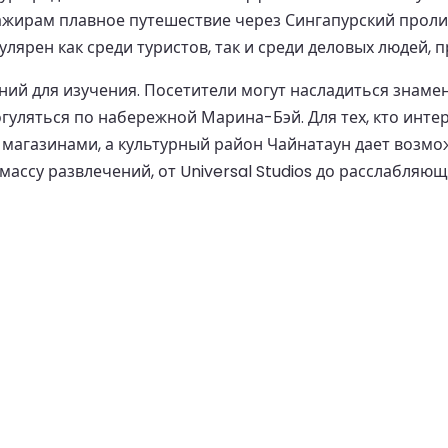
сажирам плавное путешествие через Сингапурский проли
рен как среди туристов, так и среди деловых людей, п
ений для изучения. Посетители могут насладиться знам
рогуляться по набережной Марина-Бэй. Для тех, кто ин
агазинами, а культурный район Чайнатаун дает возмож
 массу развлечений, от Universal Studios до расслабляю