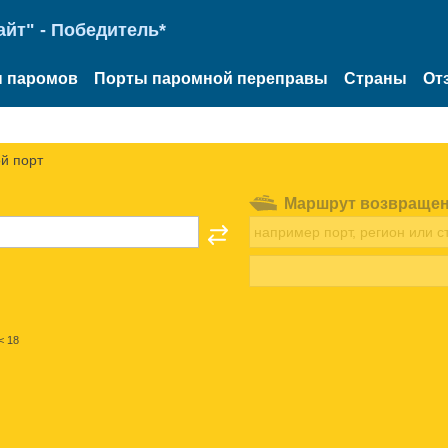
йт" - Победитель*
 паромов
Порты паромной переправы
Страны
От
й порт
Маршрут возвраще
< 18