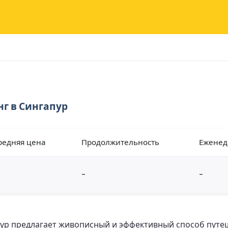
г в Сингапур
редняя цена
Продолжительность
Еженед
-
-
ур предлагает живописный и эффективный способ путеш