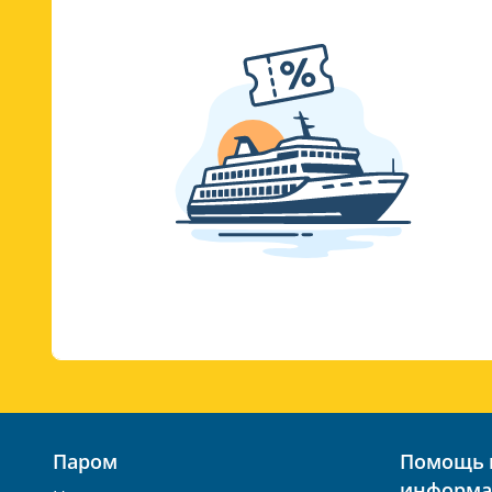
Паром
Помощь 
информа