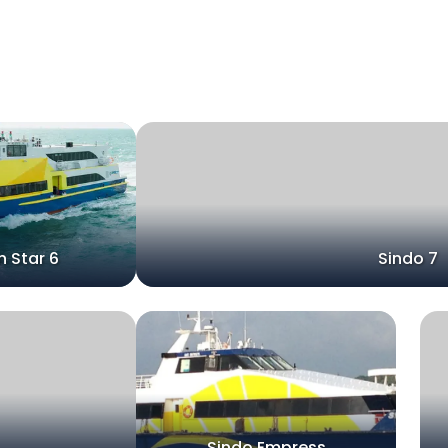
 Star 6
Sindo 7
Sindo Empress