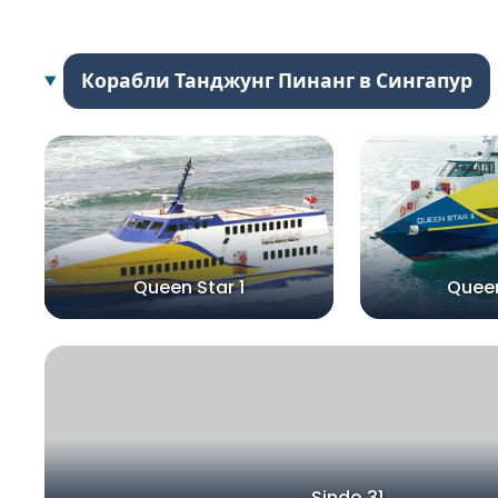
Корабли Танджунг Пинанг в Сингапур
Queen Star 1
Queen
Sindo 31