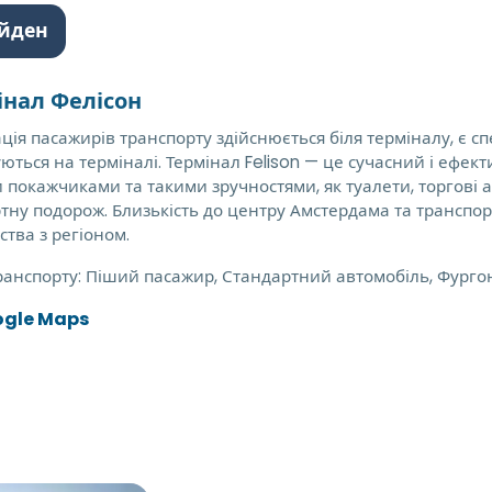
ейден
інал Фелісон
ція пасажирів транспорту здійснюється біля терміналу, є с
ються на терміналі. Термінал Felison — це сучасний і ефек
 покажчиками та такими зручностями, як туалети, торгові а
тну подорож. Близькість до центру Амстердама та транспо
тва з регіоном.
ранспорту:
Піший пасажир, Стандартний автомобіль, Фурго
ogle Maps