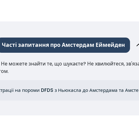
Часті запитання про Амстердам Еймейден
е можете знайти те, що шукаєте? Не хвилюйтеся, зв'язат
том.
страції на пороми DFDS з Ньюкасла до Амстердама та Амст