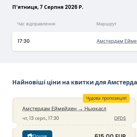
Пʼятниця, 7 Серпня 2026 Р.
Час відправлення
Маршрут
17:30
Амстердам Ейме
Найновіші ціни на квитки для Амстерд
Чудова пропозиція!
Амстердам Еймейден
→
Ньюкасл
чт, 13 серп., 17:30
DFDS
615,00 EUR
Пошук