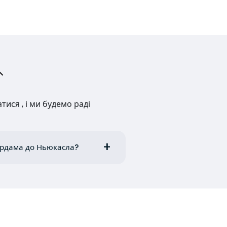
ися , і ми будемо раді
ердама до Ньюкасла?