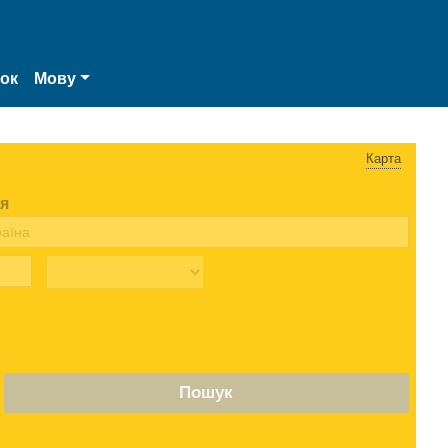
нок
Мову
Карта
я
Пошук