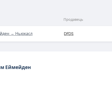
Продавець
йден → Ньюкасл
DFDS
ам Еймейден