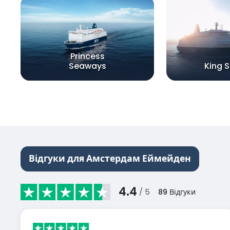
Princess
Seaways
King 
Відгуки для Амстердам Еймейден
4.4
/ 5
89
Відгуки