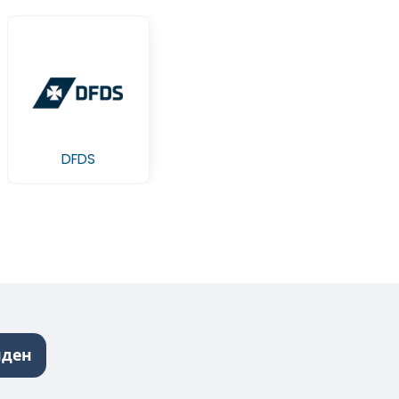
DFDS
йден