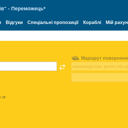
ів" - Переможець*
и
Відгуки
Спеціальні пропозиції
Кораблі
Мій раху
Маршрут поверненн
< 18