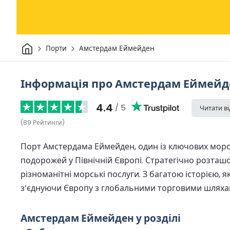
Дім
Порти
Амстердам Еймейден
Інформація про Амстердам Еймейд
4.4
/ 5
Читати в
(
89
Рейтинги
)
Порт Амстердама Еймейден, один із ключових морсь
подорожей у Північній Європі. Стратегічно розташо
різноманітні морські послуги. З багатою історією,
з’єднуючи Європу з глобальними торговими шляха
Амстердам Еймейден у розділі