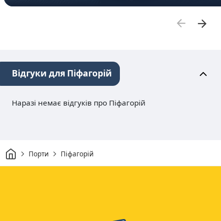
Відгуки для Піфагорій
Наразі немає відгуків про Піфагорій
Дім
Порти
Піфагорій