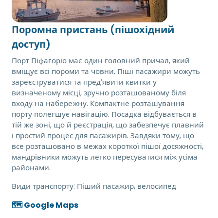
Поромна пристань (пішохідний
доступ)
Порт Піфагоріо має один головний причал, який
вміщує всі пороми та човни. Піші пасажири можуть
зареєструватися та пред’явити квитки у
визначеному місці, зручно розташованому біля
входу на набережну. Компактне розташування
порту полегшує навігацію. Посадка відбувається в
тій же зоні, що й реєстрація, що забезпечує плавний
і простий процес для пасажирів. Завдяки тому, що
все розташовано в межах короткої пішої досяжності,
мандрівники можуть легко пересуватися між усіма
районами.
Види транспорту:
Піший пасажир, велосипед
🗺️ Google Maps