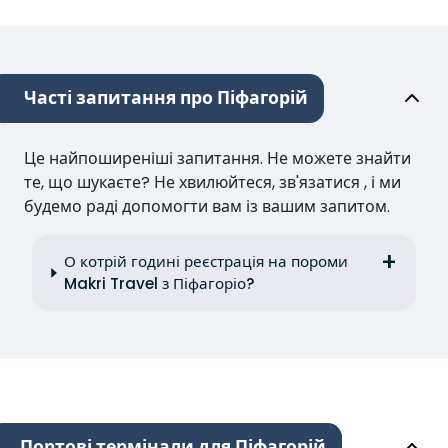
Часті запитання про Піфагорій
Це найпоширеніші запитання. Не можете знайти
те, що шукаєте? Не хвилюйтеся, зв'язатися , і ми
будемо раді допомогти вам із вашим запитом.
О котрій годині реєстрація на пороми
Makri Travel з Піфагоріо?
Портові термінали для Піфагорій