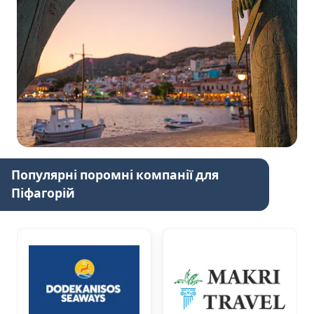
Популярні поромні компанії для
Піфагорій