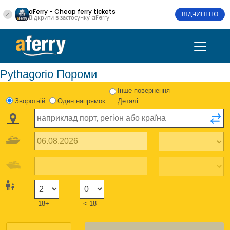
aFerry - Cheap ferry tickets
ВІДЧИНЕНО
Відкрити в застосунку aFerry
Pythagorio Пороми
Інше повернення
Зворотній
Один напрямок
Деталі
18+
< 18