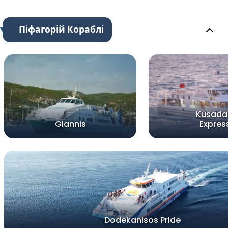
Піфагорій Кораблі
Kusada
Giannis
Expres
Dodekanisos Pride