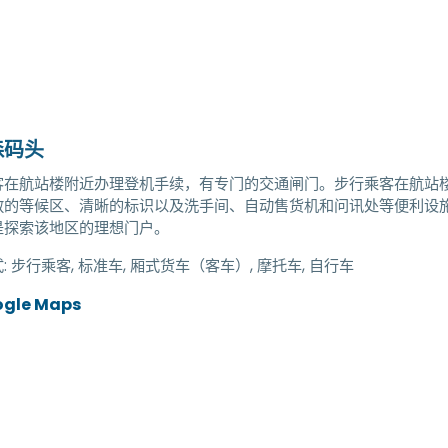
森码头
在航站楼附近办理登机手续，有专门的交通闸门。步行乘客在航站楼办理
敞的等候区、清晰的标识以及洗手间、自动售货机和问讯处等便利设
是探索该地区的理想门户。
:
步行乘客, 标准车, 厢式货车（客车）, 摩托车, 自行车
ogle Maps