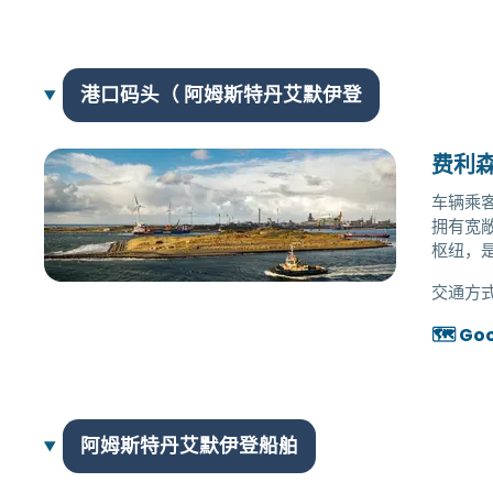
港口码头（ 阿姆斯特丹艾默伊登
费利
车辆乘客
拥有宽
枢纽，
交通方式
🗺️ Go
阿姆斯特丹艾默伊登船舶