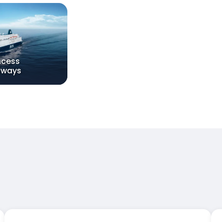
ncess
aways