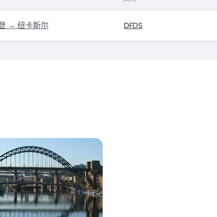
 → 纽卡斯尔
DFDS