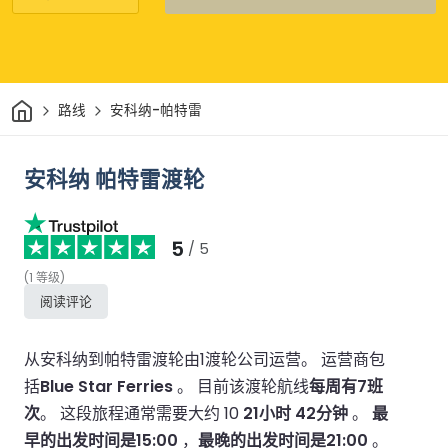
家
路线
安科纳-帕特雷
安科纳 帕特雷渡轮
5
/ 5
(
1
等级
)
阅读评论
从安科纳到帕特雷渡轮由1渡轮公司运营。
运营商包
括
Blue Star Ferries
。
目前该渡轮航线
每周有7班
次
。
这段旅程通常需要大约 10
21小时 42分钟
。
最
早的出发时间是15:00
，
最晚的出发时间是21:00
。