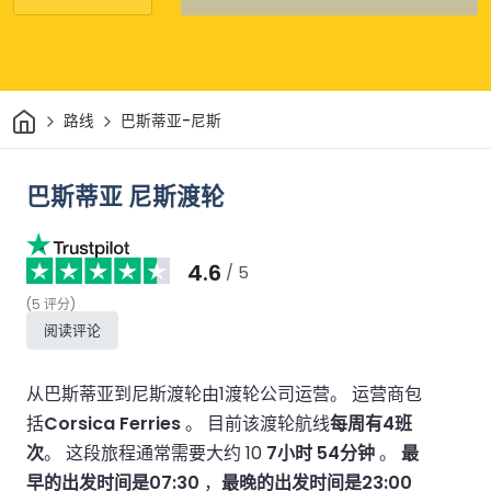
家
路线
巴斯蒂亚-尼斯
巴斯蒂亚 尼斯渡轮
4.6
/ 5
(
5
评分
)
阅读评论
从巴斯蒂亚到尼斯渡轮由1渡轮公司运营。
运营商包
括
Corsica Ferries
。
目前该渡轮航线
每周有4班
次
。
这段旅程通常需要大约 10
7小时 54分钟
。
最
早的出发时间是07:30
，
最晚的出发时间是23:00