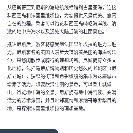
从巴斯蒂亚到尼斯的渡轮航线横跨利古里亚海，连接
科西嘉岛和法国里维埃拉，为您提供风景优美、悠闲
自在的旅程。乘客可以饱览科西嘉岛崎岖海岸线、清
澈的地中海海水以及远处大陆丘陵的壮丽景色。
抵达尼斯后，游客将感受到法国里维埃拉的魅力与魅
力。尼斯著名的英国人漫步大道沿着美丽的海岸线延
伸，是悠闲散步或骑行的理想场所。尼斯拥有众多文
化地标，包括马蒂斯博物馆和历史悠久的老城区（尼
斯老城），狭窄的街道和色彩缤纷的集市为这座城市
增添了活力。想要欣赏壮丽的景色，可以登上城堡
山，饱览地中海的全景。尼斯拥有地中海气候、充满
活力的艺术氛围，并且毗邻戛纳和摩纳哥等奢华目的
地，是探索法国里维埃拉的理想基地。