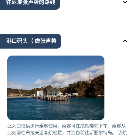
往返虚张声势的路线
港口码头（ 虚张声势
此入口仅供步行乘客使用；乘客可在航站楼旁下车。乘客从
此处前往布拉夫游客航站楼，并准备前往斯图尔特岛。 该航