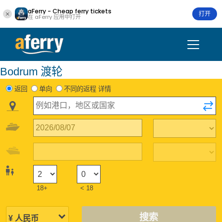
aFerry - Cheap ferry tickets
打开
在 aFerry 应用中打开
Bodrum 渡轮
返回
单向
不同的返程 详情
18+
< 18
搜索