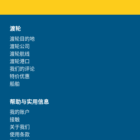
渡轮
渡轮目的地
渡轮公司
渡轮航线
渡轮港口
我们的评论
特价优惠
船舶
帮助与实用信息
我的账户
接触
关于我们
使用条款