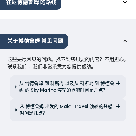
往返博德鲁姆 的路线
关于博德鲁姆 常见问题
这些是最常见的问题。找不到您想要的内容？不用担心，
联系我们 ，我们非常乐意为您提供帮助。
从 博德鲁姆 到 科斯岛 以及从 科斯岛 到 博德鲁
姆 的 Sky Marine 渡轮的登船时间是几点？
从 博德鲁姆 出发的 Makri Travel 渡轮的登船
时间是几点？