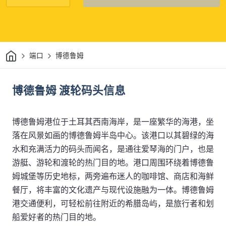
家
端口
博德鲁姆
博德鲁姆 渡轮码头信息
博德鲁姆港位于土耳其西南海岸，是一座繁华的海港，坐
落在风景如画的博德鲁姆半岛中心。该港口以其碧绿的海
水和充满活力的码头而闻名，是通往爱琴海的门户，也是
游艇、游轮和渡轮的热门目的地。港口周围环绕着博德鲁
姆城堡等历史地标，两旁遍布迷人的咖啡馆、商店和海鲜
餐厅，将丰富的文化遗产与现代设施融为一体。博德鲁姆
港交通便利，可轻松前往附近的希腊岛屿，是旅行者和划
船爱好者的热门目的地。