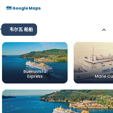
🗺️ Google Maps
韦尔瓦 船舶
Buenavista
Express
Marie Cu