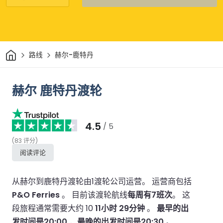
家
路线
赫尔-鹿特丹
赫尔 鹿特丹渡轮
4.5
/ 5
(
83
评分
)
阅读评论
从赫尔到鹿特丹渡轮由1渡轮公司运营。
运营商包括
P&O Ferries
。
目前该渡轮航线
每周有7班次
。
这
段旅程通常需要大约 10
11小时 29分钟
。
最早的出
发时间是20:00
，
最晚的出发时间是20:30
。