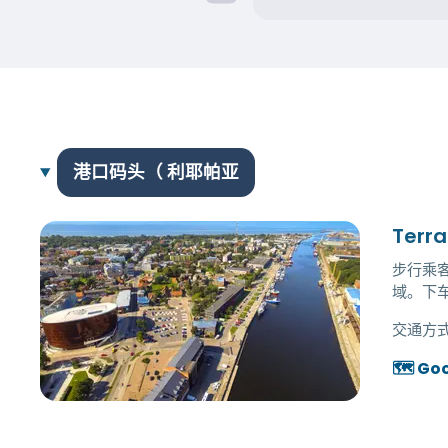
港口码头（ 利耶帕亚
Terr
步行乘
域。下
交通方式
🗺️ Go