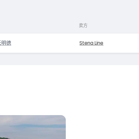
卖方
沃明德
Stena Line