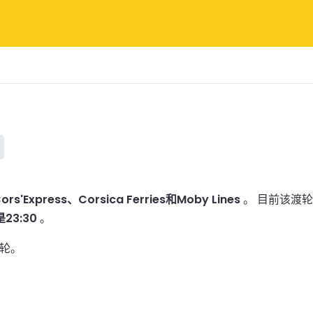
ors'Express、Corsica Ferries和Moby Lines
。
目前该渡轮
3:30
。
轮。