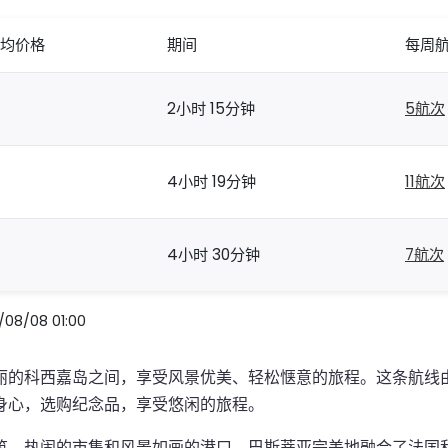
均价格
期间
每周
2小时 15分钟
5航次
4小时 19分钟
11航次
4小时 30分钟
7航次
/08 01:00
丽的科西嘉岛之间，享受风景优美、轻松惬意的旅程。这条航线
身心，选购纪念品，享受悠闲的旅程。
筑、热闹的市集和风景如画的港口。巴斯蒂亚完美地融合了法国