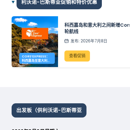
利沃诺-巴斯蒂亚促销和特价优惠
科西嘉岛和意大利之间新增Cors’
轮航线
发布
:
2026年7月8日
查看促销
CORS’EXPRESS：
科西嘉岛至意大利新
航线
出发板（供利沃诺-巴斯蒂亚