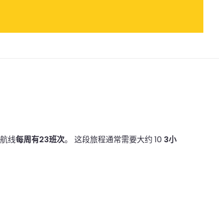
航线
每周有23班次
。
这段旅程通常需要大约 10
3小