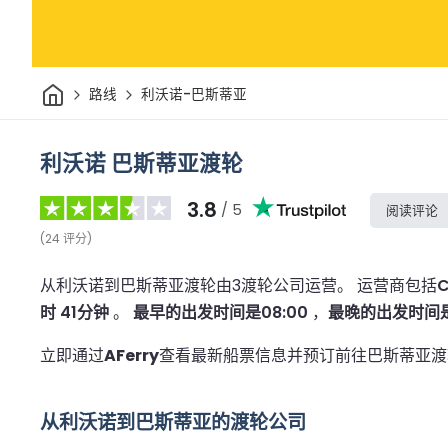
家
路线
利沃诺-巴斯蒂亚
利沃诺 巴斯蒂亚渡轮
3.8
/ 5
阅读评论
(
24
评分
)
从利沃诺到巴斯蒂亚渡轮由3渡轮公司运营。
运营商包括
C
时 41分钟
。
最早的出发时间是08:00
，
最晚的出发时间是2
立即通过
AFerry
查看最新船票信息并预订前往巴斯蒂亚渡
从利沃诺到巴斯蒂亚的渡轮公司