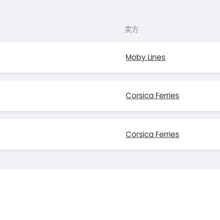
卖方
Moby Lines
Corsica Ferries
Corsica Ferries