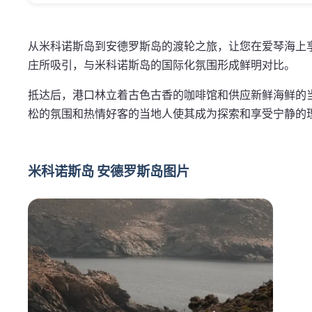
从米科诺斯岛到安德罗斯岛的渡轮之旅，让您在爱琴海上
庄所吸引，与米科诺斯岛的国际化氛围形成鲜明对比。
抵达后，港口林立着古色古香的咖啡馆和供应新鲜海鲜的
松的氛围和热情好客的当地人使其成为探索和享受宁静的
米科诺斯岛 安德罗斯岛图片