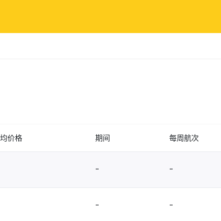
均价格
期间
每周航次
-
-
-
-