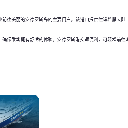
轮前往美丽的安德罗斯岛的主要门户。该港口提供往返希腊大陆
，确保乘客拥有舒适的体验。安德罗斯港交通便利，可轻松前往