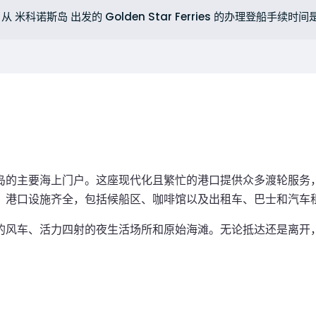
从 米科诺斯岛 出发的 Golden Star Ferries 的办理登船手续时
岛的主要海上门户。这座现代化且繁忙的港口提供众多渡轮服务
。港口设施齐全，包括候船区、咖啡馆以及出租车、巴士和汽车
的风车、活力四射的夜生活场所和原始海滩。无论抵达还是离开