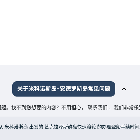
关于米科诺斯岛-安德罗斯岛常见问题
题。找不到您想要的内容？不用担心， 联系我们 ，我们非常
从 米科诺斯岛 出发的 基克拉泽斯群岛快速渡轮 的办理登船手续时