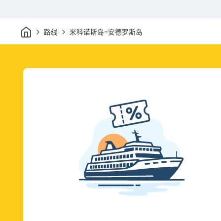
家
路线
米科诺斯岛-安德罗斯岛