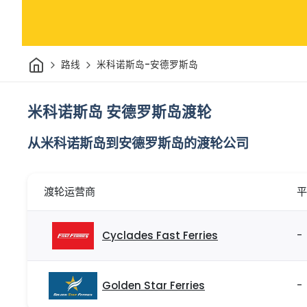
家
路线
米科诺斯岛-安德罗斯岛
米科诺斯岛 安德罗斯岛渡轮
从米科诺斯岛到安德罗斯岛的渡轮公司
渡轮运营商
平
Cyclades Fast Ferries
-
Golden Star Ferries
-