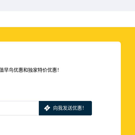
的超值早鸟优惠和独家特价优惠！
向我发送优惠！