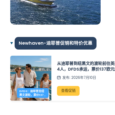
Newhaven-迪耶普促销和特价优惠
从迪耶普到纽黑文的渡轮前往英
4人，DFDS承运，票价137欧
发布
:
2026年7月10日
查看促销
DFDS：迪耶普至纽
黑文渡轮，票价137
欧元起。