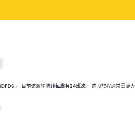
括
DFDS
。
目前该渡轮航线
每周有24班次
。
这段旅程通常需要大约
。