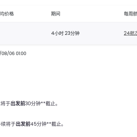
均价格
期间
每周
4小时 23分钟
24航
/06 01:00
续将于
出发前
30分钟**截止。
手续将于
出发前
45分钟**截止。