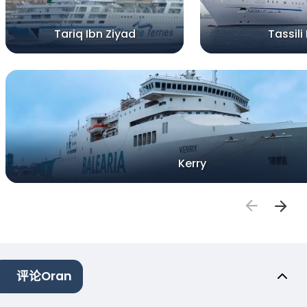
Tariq Ibn Ziyad
Tassili I
Kerry
评论Oran