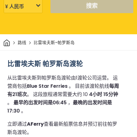
搜索
家
路线
比雷埃夫斯-帕罗斯岛
比雷埃夫斯 帕罗斯岛渡轮
从比雷埃夫斯到帕罗斯岛渡轮由1渡轮公司运营。
运
营商包括
Blue Star Ferries
。
目前该渡轮航线
每周
有21班次
。
这段旅程通常需要大约 10
4小时 15分钟
。
最早的出发时间是06:45
，
最晚的出发时间是
17:30
。
立即通过
AFerry
查看最新船票信息并预订前往帕罗
斯岛渡轮。