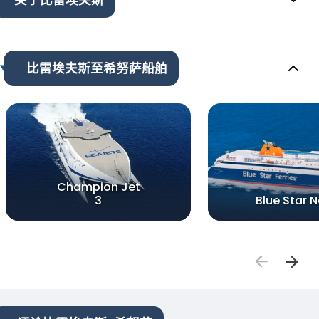
比雷埃夫斯至希努萨船舶
Champion Jet
3
Blue Star 