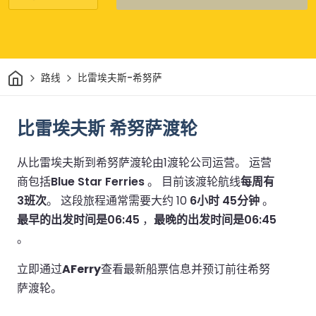
家
路线
比雷埃夫斯-希努萨
比雷埃夫斯 希努萨渡轮
从比雷埃夫斯到希努萨渡轮由1渡轮公司运营。
运营
商包括
Blue Star Ferries
。
目前该渡轮航线
每周有
3班次
。
这段旅程通常需要大约 10
6小时 45分钟
。
最早的出发时间是06:45
，
最晚的出发时间是06:45
。
立即通过
AFerry
查看最新船票信息并预订前往希努
萨渡轮。