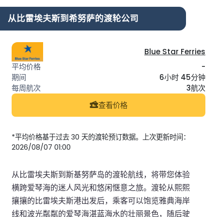
从比雷埃夫斯到希努萨的渡轮公司
Blue Star Ferries
-
6小时 45分钟
3航次
查看价格
*平均价格基于过去 30 天的渡轮预订数据。上次更新时间：
2026/08/07 01:00
从比雷埃夫斯到斯基努萨岛的渡轮航线，将带您体验
横跨爱琴海的迷人风光和悠闲惬意之旅。渡轮从熙熙
攘攘的比雷埃夫斯港出发后，乘客可以饱览雅典海岸
线和波光粼粼的爱琴海湛蓝海水的壮丽景色，随后驶