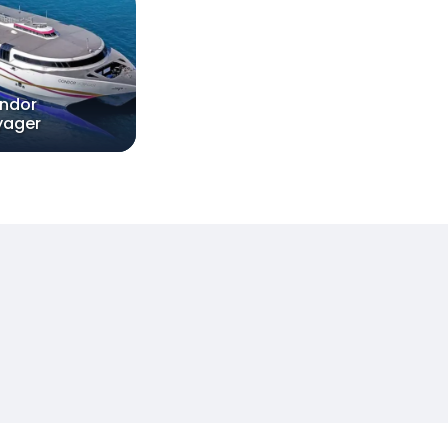
ndor
yager