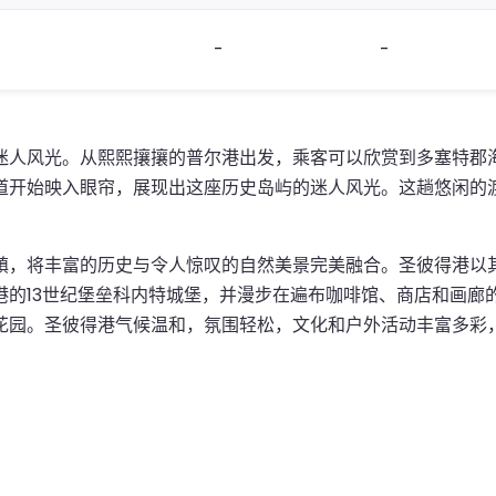
-
-
迷人风光。从熙熙攘攘的普尔港出发，乘客可以欣赏到多塞特郡
道开始映入眼帘，展现出这座历史岛屿的迷人风光。这趟悠闲的
镇，将丰富的历史与令人惊叹的自然美景完美融合。圣彼得港以
港的13世纪堡垒科内特城堡，并漫步在遍布咖啡馆、商店和画廊
花园。圣彼得港气候温和，氛围轻松，文化和户外活动丰富多彩