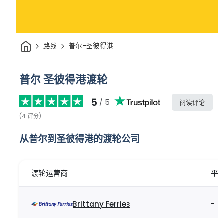
家
路线
普尔-圣彼得港
普尔 圣彼得港渡轮
5
/ 5
阅读评论
(
4
评分
)
从普尔到圣彼得港的渡轮公司
渡轮运营商
平
Brittany Ferries
-