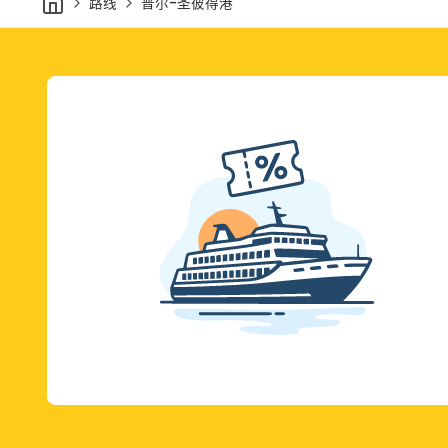
路线
普尔-圣彼得港