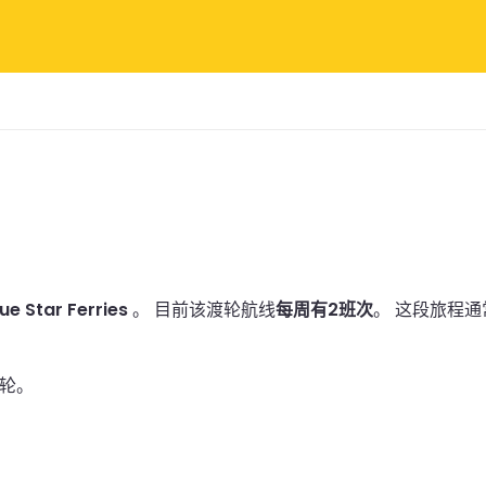
lue Star Ferries
。
目前该渡轮航线
每周有2班次
。
这段旅程通
轮。