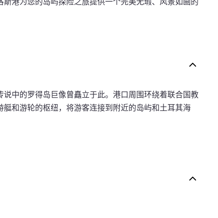
洛斯港为您的岛屿探险之旅提供一个完美无瑕、风景如画的
传说中的罗得岛巨像曾矗立于此。港口周围环绕着联合国教
游艇和游轮的枢纽，将游客连接到附近的岛屿和土耳其海