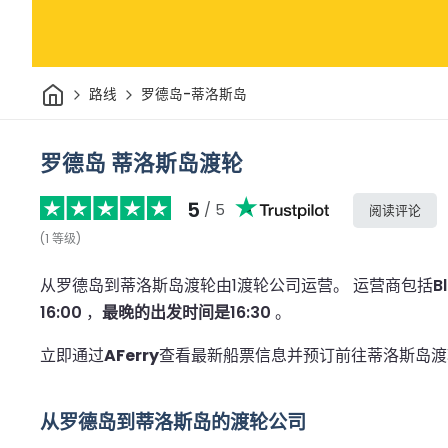
家
路线
罗德岛-蒂洛斯岛
罗德岛 蒂洛斯岛渡轮
5
/ 5
阅读评论
(
1
等级
)
从罗德岛到蒂洛斯岛渡轮由1渡轮公司运营。
运营商包括
B
16:00
，
最晚的出发时间是16:30
。
立即通过
AFerry
查看最新船票信息并预订前往蒂洛斯岛渡
从罗德岛到蒂洛斯岛的渡轮公司