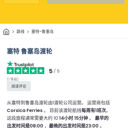
家
路线
塞特-鲁塞岛
塞特 鲁塞岛渡轮
5
/ 5
(
1
等级
)
阅读评论
从塞特到鲁塞岛渡轮由1渡轮公司运营。
运营商包括
Corsica Ferries
。
目前该渡轮航线
每周有1班次
。
这段旅程通常需要大约 10
14小时 15分钟
。
最早的
出发时间是08:00
，
最晚的出发时间是23:00
。