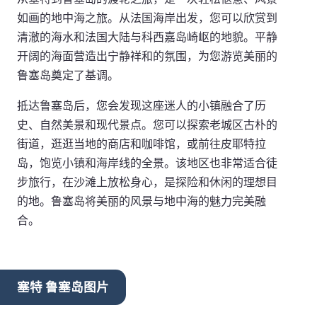
如画的地中海之旅。从法国海岸出发，您可以欣赏到
清澈的海水和法国大陆与科西嘉岛崎岖的地貌。平静
开阔的海面营造出宁静祥和的氛围，为您游览美丽的
鲁塞岛奠定了基调。
抵达鲁塞岛后，您会发现这座迷人的小镇融合了历
史、自然美景和现代景点。您可以探索老城区古朴的
街道，逛逛当地的商店和咖啡馆，或前往皮耶特拉
岛，饱览小镇和海岸线的全景。该地区也非常适合徒
步旅行，在沙滩上放松身心，是探险和休闲的理想目
的地。鲁塞岛将美丽的风景与地中海的魅力完美融
合。
塞特 鲁塞岛图片