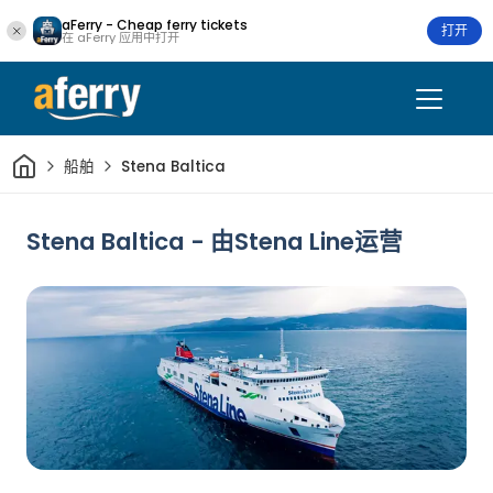
aFerry - Cheap ferry tickets
打开
在 aFerry 应用中打开
家
船舶
Stena Baltica
Stena Baltica - 由Stena Line运营