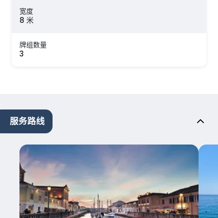
宽度
8 米
牌组数量
3
服务路线