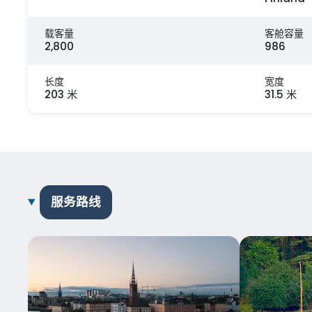
载客量
客舱容量
2,800
986
长度
宽度
203 米
31.5 米
服务路线