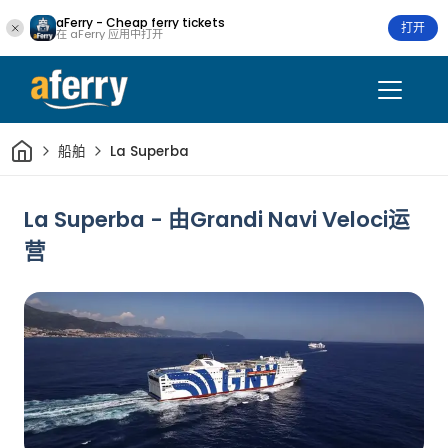
aFerry - Cheap ferry tickets
打开
在 aFerry 应用中打开
家
船舶
La Superba
La Superba - 由Grandi Navi Veloci运
营