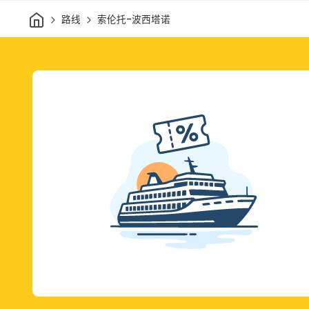
家
路线
索伦托-波西塔诺