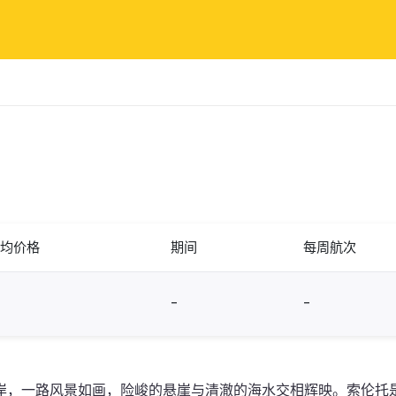
均价格
期间
每周航次
-
-
岸，一路风景如画，险峻的悬崖与清澈的海水交相辉映。索伦托